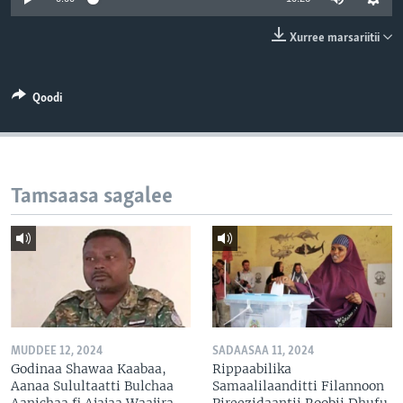
Xurree marsariitii
Qoodi
Tamsaasa sagalee
MUDDEE 12, 2024
SADAASAA 11, 2024
Godinaa Shawaa Kaabaa,
Rippaabilika
Aanaa Sulultaatti Bulchaa
Samaalilaanditti Filannoon
Aanichaa fi Ajajaa Waajira
Pireezidaantii Roobii Dhufu