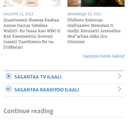
HAGAYYA 22, 2023
WAXABAJJII 19, 2023
Jiraattoonni Shawaa Kaabaa,
Dhibeen Koleeraa
Aanaa Darraa Sababaa
Godinaalee Booranaa fi
Walitti-bu’insaa Kan WBO fi
Gudjii Keessatti Ammallee
Kan Faannootiin Jireenyi
Mul’achaa Akka Jiru
Isaanii Yaaddoorra Bu’uu
Himame
Dubbatan
Sagantaa hunda laaluuf
SAGANTAA TV ILAALI
SAGANTAA RAADIYOO ILAALI
Continue reading