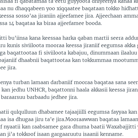
asisaa fi qabatamaa ta’eetu guyyoota dhiyeenya kanaa 
saa nu dhaqqabeen yoo xiqqaatee baqataan tokko hidhat
eessa sosso’aa jiraniin ajjeefamee jira. Ajjeechaan amma
ssa 14 baqataa ka biraa ajjeefamee booda.
tti bu’iinsa kana keessaa harka qaban martii seera addun
iru kunis siviiloota mooraa keessa jiraniif eegumsa akk
a baqattootaa fi siviiloota kabajuu, dinummaan ilaalu
abajaniif dhaabnii baqattootaa kan tokkummaa mootum
e jira.
eenya turban lamaan darbaniif mooraa baqataa sana seen
 kan jedhu UNHCR, baqattonni haala akkasii keessa jiran
 baraarsuu barbaadu jedhee jira.
tii qulqulluun dhabamee tajaajiilli eegumsa fayyaa kan 
alaa isa dhugaa jiru ta’e jira.Mooraawwan baqataa lamaan
 nyaatii kan raabsamee gara dhuma baatii Waxabajjitti 
an ji’a tokkoof isaan gargaaruutu isaanii kenname.