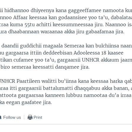
nsii hidhannoo dhiyeenya kana gaggeeffamee namoota k
annoo Affaar keessaa kan godaansisee yoo ta’u, dabala
traa kuma 55tu achitti keessummeessaa jiru. Naannoo is
dura dhaabannaan waraanaa akka jiru gabaafamaa jira.
 daandii guddichii magaala Semeraa kan bulchiinsa naann
u gargaarsa ittiin deddeebisan Adooleessa 18 kaasee
ikan cufamee yoo ta’u, gargaarsii UNHCR akkaum jaar
 biro semeraa keessatti danqamee jira.
UNHCR Paartileen walitti bu’iinsa kana keessaa harka qa
aa itti gargaarsii battalumatti dhaqqabuu akka banan,
attoota gargaarsaa kanneen lubbuu namootaa du’a irraa
ka eegan gaafatee jira.
Follow us
Print