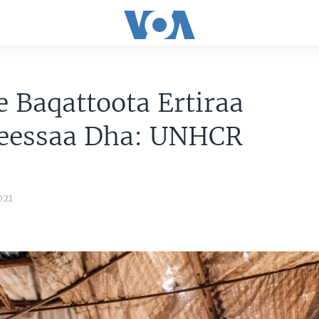
 Baqattoota Ertiraa
eessaa Dha: UNHCR
021