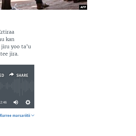
rtiraa
mu kan
jiru yoo ta’u
ee jira.
ED
SHARE
2:46
Xurree marsariitii
SHARE