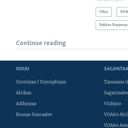
This item is part of
Oduu
Afri
Rakkoo Baqannaa 
Continue reading
ODUU
SAGANTAA
Oromiyaa I Itiyoophiyaa
Tamsaasa G
Afrikaa
Sagantaale
Addunyaa
Viidiyoo
Kuusaa Suuraalee
VOA60 Afri
VOA60 Ame