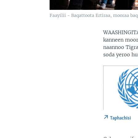
Faayilii - Baqattoota Ertiraa, mooraa baq
WAASHINGITA
kanneen moora
naannoo Tigraa
soda yeroo hun
Taphachisi