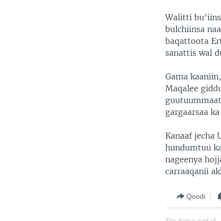
Walitti bu’ii
bulchiinsa na
baqattoota Er
sanattis wal 
Gama kaaniin,
Maqalee giddu
guutuummaatt
gargaarsaa ka
Kanaaf jecha 
hundumtuu kar
nageenya hojj
carraaqanii ak
Qoodi