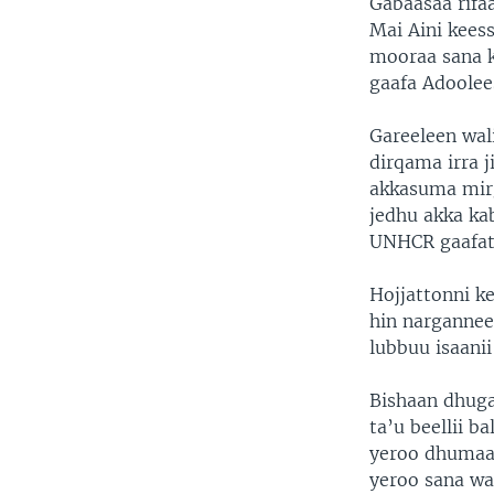
Gabaasaa rifa
Mai Aini kees
mooraa sana k
gaafa Adoolee
Gareeleen wali
dirqama irra j
akkasuma mirg
jedhu akka k
UNHCR gaafate
Hojjattonni k
hin nargannee
lubbuu isaanii
Bishaan dhugaa
ta’u beellii b
yeroo dhumaaf
yeroo sana wa