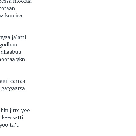
keessa mooraa
totaan
a kun isa
yaa jalatti
a godhan
u dhaabuu
mootaa ykn
uuf carraa
 gargaarsa
hin jirre yoo
 keessatti
yoo ta’u