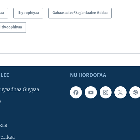
kaa
Itiyoophiyaa
Gabaasaalee/Sagantaalee Addaa
Itiyoophiyaa
LEE
NU HORDOFAA
uyaadhaa Guyyaa
e
kaa
erikaa