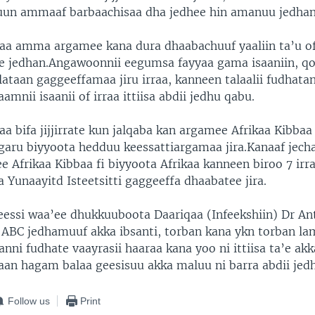
uun ammaaf barbaachisaa dha jedhee hin amanuu jedhan
raa amma argamee kana dura dhaabachuuf yaaliin ta’u 
e jedhan.Angawoonnii eegumsa fayyaa gama isaaniin, q
lataan gaggeeffamaa jiru irraa, kanneen talaalii fudhatan
amnii isaanii of irraa ittiisa abdii jedhu qabu.
aa bifa jijjirrate kun jalqaba kan argamee Afrikaa Kibbaa
aru biyyoota hedduu keessattiargamaa jira.Kanaaf jech
e Afrikaa Kibbaa fi biyyoota Afrikaa kanneen biroo 7 irra
 Yunaayitd Isteetsitti gaggeeffa dhaabatee jira.
ssi waa’ee dhukkuuboota Daariqaa (Infeekshiin) Dr Ant
 ABC jedhamuuf akka ibsanti, torban kana ykn torban lam
nni fudhate vaayrasii haaraa kana yoo ni ittiisa ta’e a
raan hagam balaa geesisuu akka maluu ni barra abdii jed
Follow us
Print