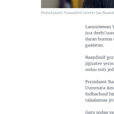
Pirezdaantii Yunaaytid Isteets Joo Baayd
Lammiwwan Yun
irra deebi’uu
daran humna q
gaafatan.
Baaydiniif gor
jijjiratee y
ooluu miti jed
Prezidaant Ba
Uummata Ameri
fudhachuuf hin
talaalamaa je
Garu sodaa vaa