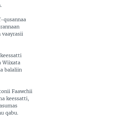
.
of-qusannaa
orannaan
 vaayrasii
 keessatti
a Wiixata
a balaliin
onii Faawchii
a keessatti,
kkasumas
hu qabu.