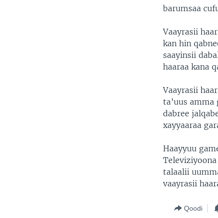
barumsaa cuf
Vaayrasii haa
kan hin qabne
saayinsii daba
haaraa kana qa
Vaayrasii haar
ta’uus amma g
dabree jalqabe
xayyaaraa gara
Haayyuu gamee
Televiziyoona
talaalii uumma
vaayrasii haa
Qoodi