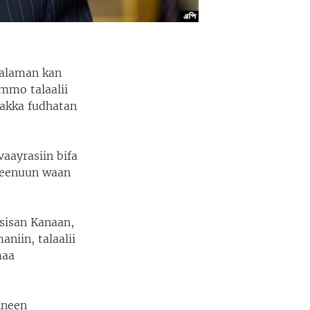
aalaman kan
immo talaalii
 akka fudhatan
aayrasiin bifa
seenuun waan
sisan Kanaan,
niin, talaalii
maa
anneen