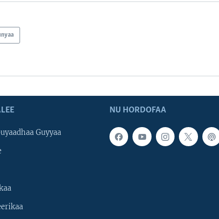
unyaa
LEE
NU HORDOFAA
uyaadhaa Guyyaa
e
kaa
erikaa