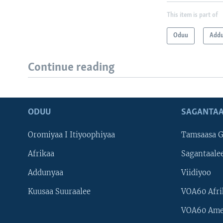
This item is part of
Oduu
Add
Continue reading
ODUU
SAGANTAA
Oromiyaa I Itiyoophiyaa
Tamsaasa G
Afrikaa
Sagantaale
Addunyaa
Viidiyoo
Kuusaa Suuraalee
VOA60 Afri
VOA60 Ame