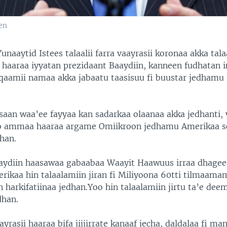
en
aaytid Istees talaalii farra vaayrasii koronaa akka tal
n haaraa iyyatan prezidaant Baaydiin, kanneen fudhatan 
aamii namaa akka jabaatu taasisuu fi buustar jedhamu
saan waa’ee fayyaa kan sadarkaa olaanaa akka jedhanti, v
eroo ammaa haaraa argame Omiikroon jedhamu Amerikaa 
han.
aydiin haasawaa gabaabaa Waayit Haawuus irraa dhagee
kaa hin talaalamiin jiran fi Miliyoona 60tti tilmaamama
 harkifatiinaa jedhan.Yoo hin talaalamiin jirtu ta’e dee
dhan.
yrasii haaraa bifa jijjirrate kanaaf jecha, daldalaa fi m