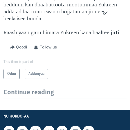
hedduun kan dhaabattoota mootummaa Yukreen
adda addaa irratti wanni hojjatamaa jiru eega
beeksisee booda.
Raashiyaan garu himata Yukreen kana haaltee jirti
Qoodi
Follow us
This item is part of
Oduu
Addunyaa
Continue reading
NU HORDOFAA