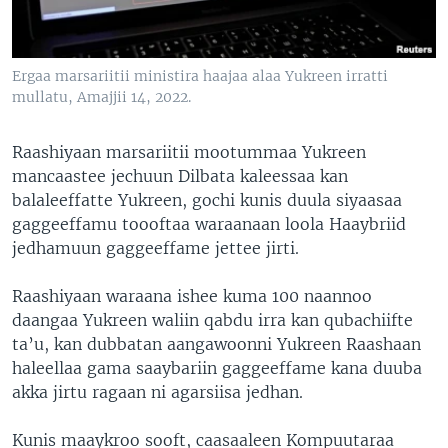
Ergaa marsariitii ministira haajaa alaa Yukreen irratti
mullatu, Amajjii 14, 2022.
Raashiyaan marsariitii mootummaa Yukreen
mancaastee jechuun Dilbata kaleessaa kan
balaleeffatte Yukreen, gochi kunis duula siyaasaa
gaggeeffamu toooftaa waraanaan loola Haaybriid
jedhamuun gaggeeffame jettee jirti.
Raashiyaan waraana ishee kuma 100 naannoo
daangaa Yukreen waliin qabdu irra kan qubachiifte
ta’u, kan dubbatan aangawoonni Yukreen Raashaan
haleellaa gama saaybariin gaggeeffame kana duuba
akka jirtu ragaan ni agarsiisa jedhan.
Kunis maaykroo sooft, caasaaleen Kompuutaraa