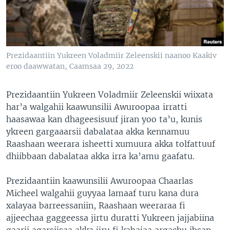
Prezidaantiin Yukreen Voladmiir Zeleenskii naanoo Kaakiv
eroo daawwatan, Caamsaa 29, 2022
Prezidaantiin Yukreen Voladmiir Zeleenskii wiixata
har’a walgahii kaawunsilii Awuroopaa irratti
haasawaa kan dhageesisuuf jiran yoo ta’u, kunis
ykreen gargaaarsii dabalataa akka kennamuu
Raashaan weerara isheetti xumuura akka tolfattuuf
dhiibbaan dabalataa akka irra ka’amu gaafatu.
Prezidaantiin kaawunsilii Awuroopaa Chaarlas
Micheel walgahii guyyaa lamaaf turu kana dura
xalayaa barreessaniin, Raashaan weeraraa fi
ajjeechaa gaggeessa jirtu duratti Yukreen jajjabiina
gaarii agarsiisaa akka jiru fi kabajaa argachu ibsan.