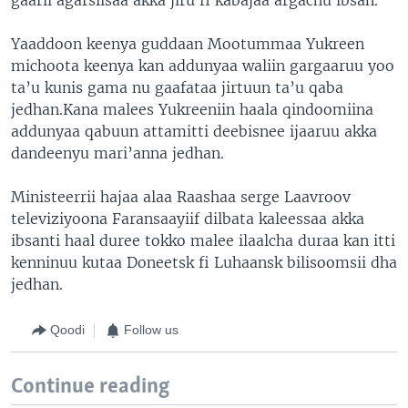
Yaaddoon keenya guddaan Mootummaa Yukreen
michoota keenya kan addunyaa waliin gargaaruu yoo
ta’u kunis gama nu gaafataa jirtuun ta’u qaba
jedhan.Kana malees Yukreeniin haala qindoomiina
addunyaa qabuun attamitti deebisnee ijaaruu akka
dandeenyu mari’anna jedhan.
Ministeerrii hajaa alaa Raashaa serge Laavroov
televiziyoona Faransaayiif dilbata kaleessaa akka
ibsanti haal duree tokko malee ilaalcha duraa kan itti
kenninuu kutaa Doneetsk fi Luhaansk bilisoomsii dha
jedhan.
Qoodi
Follow us
Continue reading