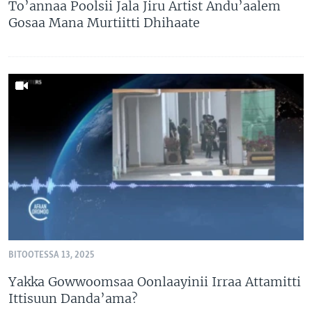
To’annaa Poolsii Jala Jiru Artist Andu’aalem
Gosaa Mana Murtiitti Dhihaate
BITOOTESSA 13, 2025
Yakka Gowwoomsaa Oonlaayinii Irraa Attamitti
Ittisuun Danda’ama?