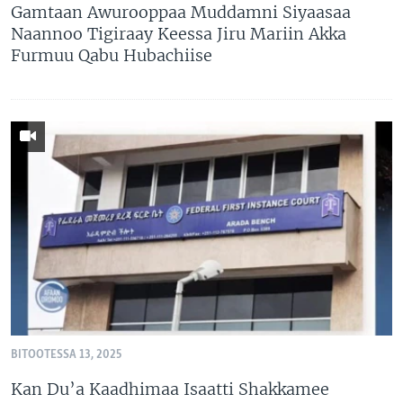
Gamtaan Awurooppaa Muddamni Siyaasaa
Naannoo Tigiraay Keessa Jiru Mariin Akka
Furmuu Qabu Hubachiise
BITOOTESSA 13, 2025
Kan Du’a Kaadhimaa Isaatti Shakkamee