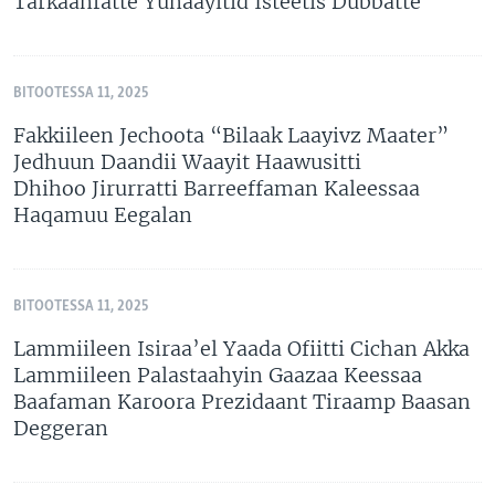
Tarkaanfatte Yunaayitid Isteetis Dubbatte
BITOOTESSA 11, 2025
Fakkiileen Jechoota “Bilaak Laayivz Maater”
Jedhuun Daandii Waayit Haawusitti
Dhihoo Jirurratti Barreeffaman Kaleessaa
Haqamuu Eegalan
BITOOTESSA 11, 2025
Lammiileen Isiraa’el Yaada Ofiitti Cichan Akka
Lammiileen Palastaahyin Gaazaa Keessaa
Baafaman Karoora Prezidaant Tiraamp Baasan
Deggeran