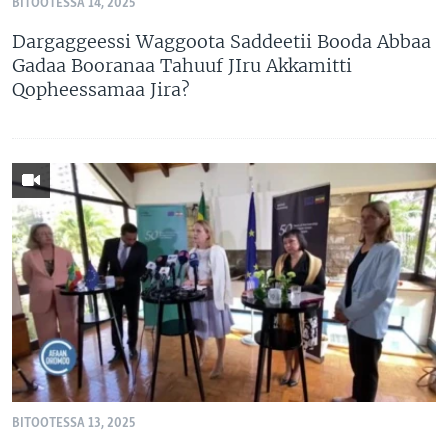
BITOOTESSA 14, 2025
Dargaggeessi Waggoota Saddeetii Booda Abbaa
Gadaa Booranaa Tahuuf JIru Akkamitti
Qopheessamaa Jira?
BITOOTESSA 13, 2025