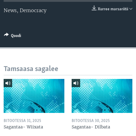
Xurree marsariitii
News, Democracy
Qoodi
Tamsaasa sagalee
BITOOTESSA 31, 2025
BITOOTESSA 30, 2025
Sagantaa- Wiixata
Sagantaa- Dilbata