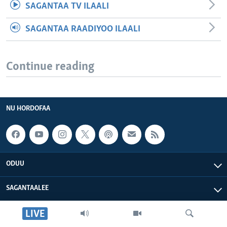
SAGANTAA TV ILAALI
SAGANTAA RAADIYOO ILAALI
Continue reading
NU HORDOFAA
ODUU
SAGANTAALEE
LIVE
WAA’EE KEENYA