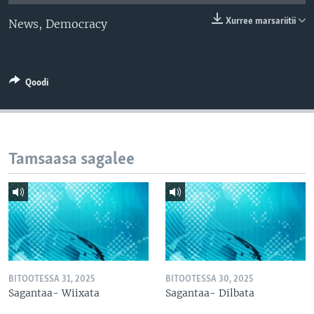
Xurree marsariitii
News, Democracy
Qoodi
Tamsaasa sagalee
BITOOTESSA 31, 2025
BITOOTESSA 30, 2025
Sagantaa- Wiixata
Sagantaa- Dilbata