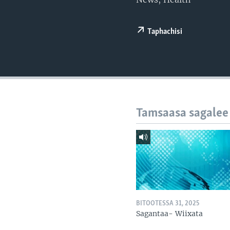
Taphachisi
Tamsaasa sagalee
BITOOTESSA 31, 2025
Sagantaa- Wiixata