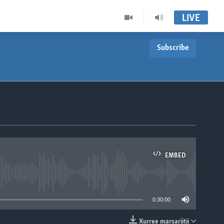
LIVE
Subscribe
EMBED
able
0:30:00
Xurree marsariitii