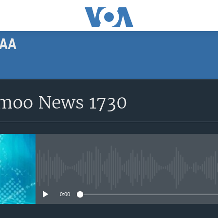
AA
SUBSCRIBE
moo News 1730
Apple Podcasts
Subscribe
No media source currently avail
0:00