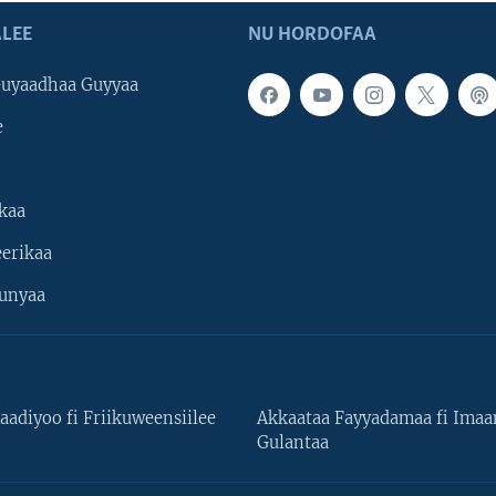
LEE
NU HORDOFAA
uyaadhaa Guyyaa
e
kaa
erikaa
unyaa
aadiyoo fi Friikuweensiilee
Akkaataa Fayyadamaa fi Ima
Gulantaa