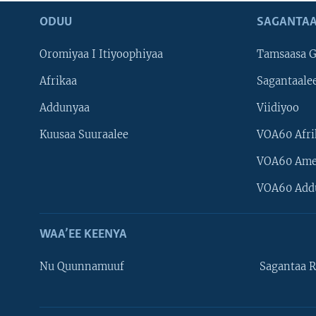
ODUU
SAGANTAA
Oromiyaa I Itiyoophiyaa
Tamsaasa G
Afrikaa
Sagantaale
Addunyaa
Viidiyoo
Kuusaa Suuraalee
VOA60 Afri
VOA60 Ame
VOA60 Add
WAA’EE KEENYA
Nu Quunnamuuf
Sagantaa R