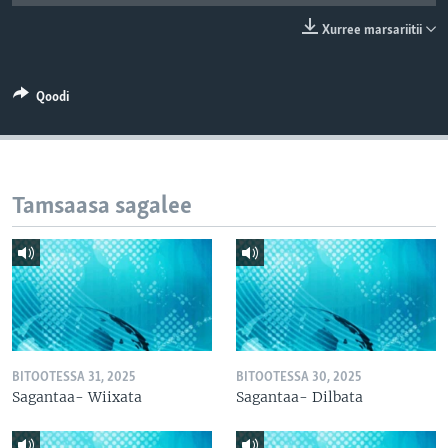
Xurree marsariitii
Qoodi
Tamsaasa sagalee
BITOOTESSA 31, 2025
BITOOTESSA 30, 2025
Sagantaa- Wiixata
Sagantaa- Dilbata