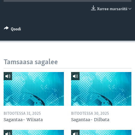
Xurree marsariitii
Qoodi
Tamsaasa sagalee
BITOOTESSA 31, 2025
BITOOTESSA 30, 2025
Sagantaa- Wiixata
Sagantaa- Dilbata