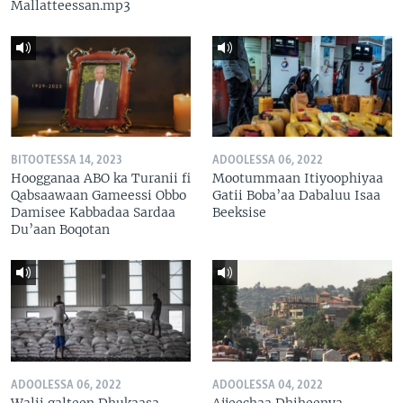
Mallatteessan.mp3
BITOOTESSA 14, 2023
ADOOLESSA 06, 2022
Hoogganaa ABO ka Turanii fi
Mootummaan Itiyoophiyaa
Qabsaawaan Gameessi Obbo
Gatii Boba’aa Dabaluu Isaa
Damisee Kabbadaa Sardaa
Beeksise
Du’aan Boqotan
ADOOLESSA 06, 2022
ADOOLESSA 04, 2022
Walii galteen Dhukaasa
Ajjeechaa Dhiheenya