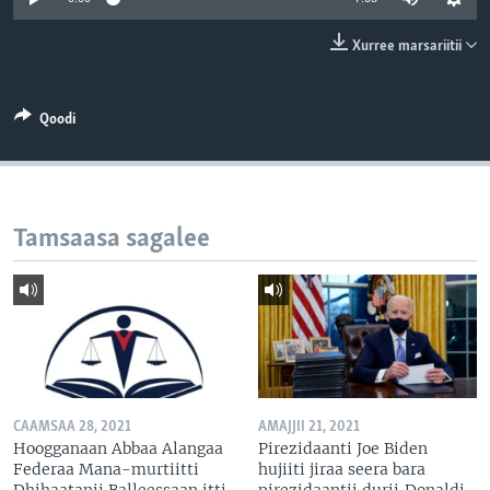
Xurree marsariitii
Qoodi
Tamsaasa sagalee
CAAMSAA 28, 2021
AMAJJII 21, 2021
Hoogganaan Abbaa Alangaa
Pirezidaanti Joe Biden
Federaa Mana-murtiitti
hujiiti jiraa seera bara
Dhihaatanii Balleessaan itti
pirezidaantii durii,Donaldi