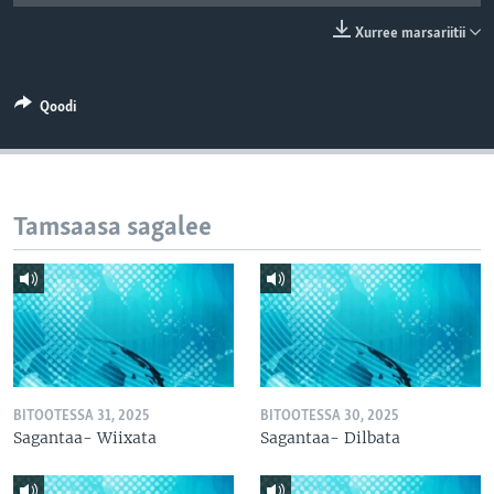
Xurree marsariitii
Qoodi
Tamsaasa sagalee
BITOOTESSA 31, 2025
BITOOTESSA 30, 2025
Sagantaa- Wiixata
Sagantaa- Dilbata