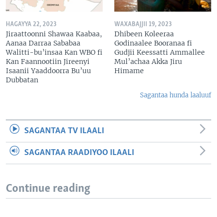
HAGAYYA 22, 2023
WAXABAJJII 19, 2023
Jiraattoonni Shawaa Kaabaa,
Dhibeen Koleeraa
Aanaa Darraa Sababaa
Godinaalee Booranaa fi
Walitti-bu’insaa Kan WBO fi
Gudjii Keessatti Ammallee
Kan Faannootiin Jireenyi
Mul’achaa Akka Jiru
Isaanii Yaaddoorra Bu’uu
Himame
Dubbatan
Sagantaa hunda laaluuf
SAGANTAA TV ILAALI
SAGANTAA RAADIYOO ILAALI
Continue reading