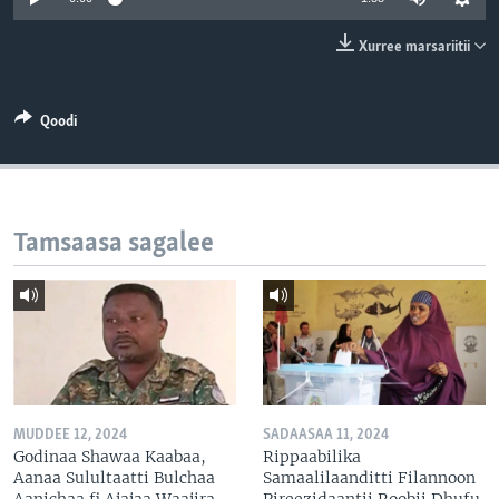
Xurree marsariitii
Qoodi
Tamsaasa sagalee
MUDDEE 12, 2024
SADAASAA 11, 2024
Godinaa Shawaa Kaabaa,
Rippaabilika
Aanaa Sulultaatti Bulchaa
Samaalilaanditti Filannoon
Aanichaa fi Ajajaa Waajira
Pireezidaantii Roobii Dhufu