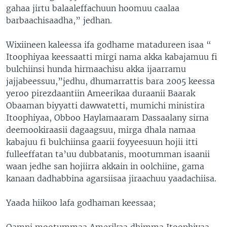
gahaa jirtu balaaleffachuun hoomuu caalaa
barbaachisaadha,” jedhan.
Wixiineen kaleessa ifa godhame matadureen isaa “
Itoophiyaa keessaatti mirgi nama akka kabajamuu fi
bulchiinsi hunda hirmaachisu akka ijaarramu
jajjabeessuu,”jedhu, dhumarrattis bara 2005 keessa
yeroo pirezdaantiin Ameerikaa duraanii Baarak
Obaaman biyyatti dawwatetti, mumichi ministira
Itoophiyaa, Obboo Haylamaaram Dassaalany sirna
deemookiraasii dagaagsuu, mirga dhala namaa
kabajuu fi bulchiinsa gaarii foyyeesuun hojii itti
fulleeffatan ta’uu dubbatanis, mootumman isaanii
waan jedhe san hojiirra akkain in oolchiine, gama
kanaan dadhabbina agarsiisaa jiraachuu yaadachiisa.
Yaada hiikoo lafa godhaman keessaa;
Qamni mootummaa Amerikaa dhimma Itoophiyaa