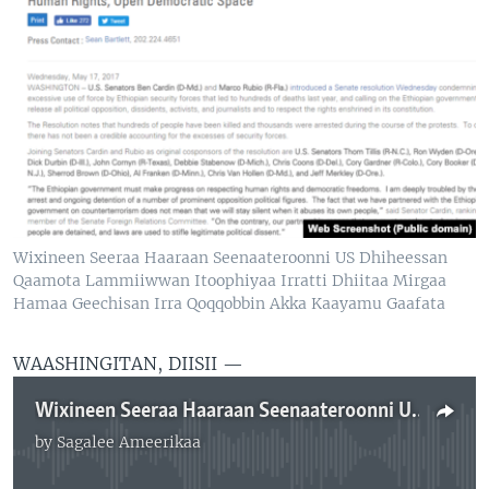
Wixineen Seeraa Haaraan Seenaateroonni US Dhiheessan
Qaamota Lammiiwwan Itoophiyaa Irratti Dhiitaa Mirgaa
Hamaa Geechisan Irra Qoqqobbin Akka Kaayamu Gaafata
WAASHINGITAN, DIISII —
Wixineen Seeraa Haaraan Seenaateroonni US Dhiheessan Qaamota Lammiiwwan Itoophiyaa Irratti Dhiitaa Mirgaa Hamaa Geechisan Irra Qoqqobbin Akka Kaayamu Gaafata
by
Sagalee Ameerikaa
No media source currently available