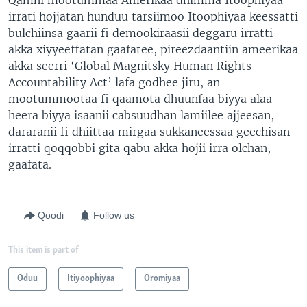
irrati hojjatan hunduu tarsiimoo Itoophiyaa keessatti
bulchiinsa gaarii fi demookiraasii deggaru irratti
akka xiyyeeffatan gaafatee, pireezdaantiin ameerikaa
akka seerri ‘Global Magnitsky Human Rights
Accountability Act’ lafa godhee jiru, an
mootummootaa fi qaamota dhuunfaa biyya alaa
heera biyya isaanii cabsuudhan lamiilee ajjeesan,
dararanii fi dhiittaa mirgaa sukkaneessaa geechisan
irratti qoqqobbi gita qabu akka hojii irra olchan,
gaafata.
Qoodi
Follow us
This item is part of
Oduu
Itiyoophiyaa
Oromiyaa