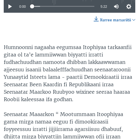
0:00
5:22
Xurree marsariitii
Humnoonni nagaaha eegumsaa Itophiyaa tarkaanfii
gitaa ol ta’e lammiiwwan biyyatti irratti
fudhachuudhan namoota dhibban lakkaawwaman
ajjeesuu isaanii balaalefffachuudhan seenaataroonii
Yunaaytid Isteets lama - paartii Demookiraatii irraa
Seenaatar Been Kaardin fi Republikaani irraa
Seenaatar Maarkoo Ruubyoo wixinee seeraa haaraa
Roobii kaleessaa ifa godhan.
Seenaatar Maaarkon “ Mootummaan Itoophiyaa
gama mirga namaa eeguu fi dimookiraasii
foyyeessuu irratti jijjiirrama agarsiisuu dhabuuf,
dhiitta mirga biyyattiin lammiiwwan ofii irraan