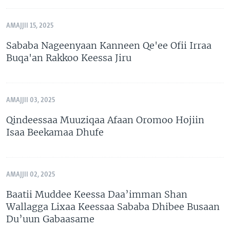
AMAJJII 15, 2025
Sababa Nageenyaan Kanneen Qe'ee Ofii Irraa
Buqa'an Rakkoo Keessa Jiru
AMAJJII 03, 2025
Qindeessaa Muuziqaa Afaan Oromoo Hojiin
Isaa Beekamaa Dhufe
AMAJJII 02, 2025
Baatii Muddee Keessa Daa’imman Shan
Wallagga Lixaa Keessaa Sababa Dhibee Busaan
Du’uun Gabaasame