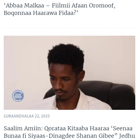
‘Abbaa Malkaa – Fiilmii Afaan Oromoof,
Boqonnaa Haarawa Fidaa?’
GURAANDHALAA 22, 2025
Saalim Amiin: Qorataa Kitaaba Haaraa ‘Seenaa
Bunaa fi Siyaas-Dinagdee Shanan Gibee” Jedhu