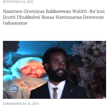
BITOOTESSA 04, 2025
Naannoo Oromiyaa Bakkawwan Walitti-Bu'insi
Jirutti Dhukkubni Busaa Hammaataa Deemuun
Gabaasame
GURAANDHALAA 26, 2025