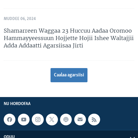
MUDDEE 06, 2024
Shamarreen Waggaa 23 Huccuu Aadaa Oromoo
Hammayyeessuun Hojjette Hojii Ishee Waltajjii
Adda Addaatti Agarsiisaa Jirti
Caalaa agarsiisi
NU HORDOFAA
ODUU