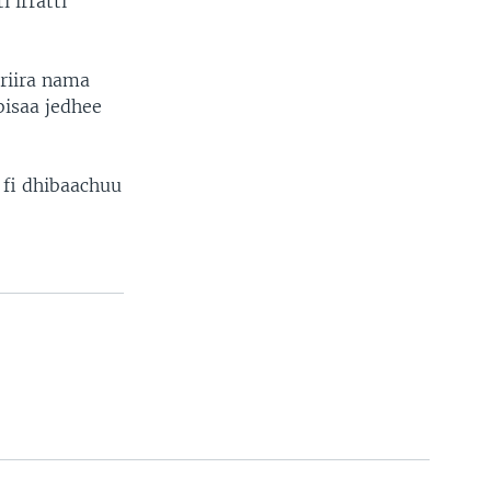
 irratti
riira nama
bisaa jedhee
 fi dhibaachuu