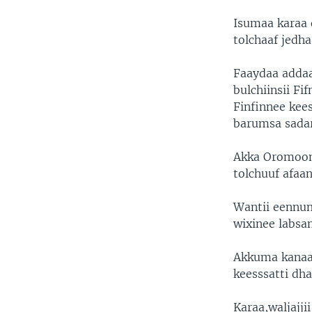
Isumaa karaa q
tolchaaf jedha
Faaydaa addaa
bulchiinsii Fi
Finfinnee kee
barumsa sadar
Akka Oromoon a
tolchuuf afaan
Wantii eennu
wixinee labsa
Akkuma kanaa
keesssatti dh
Karaa,waljajj