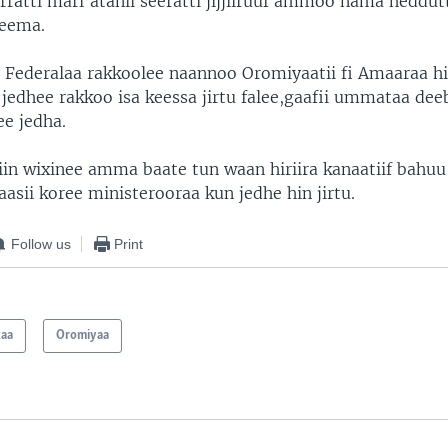
rratti mari’atanii seeratti jijjiiruuf ammoo nama heddutti
deema.
ederalaa rakkoolee naannoo Oromiyaatii fi Amaaraa hi
 jedhee rakkoo isa keessa jirtu falee,gaafii ummataa dee
ee jedha.
siin wixinee amma baate tun waan hiriira kanaatiif bahuu
baasii koree ministerooraa kun jedhe hin jirtu.
Follow us
Print
kaa
Oromiyaa