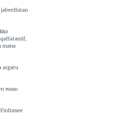
 jabeeffatan
okko
qaffataniif,
an mana
a argatu
en waan
Finfinnee