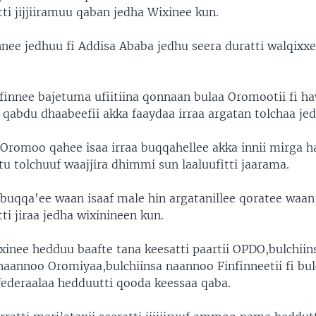
i jijjiiramuu qaban jedha Wixinee kun.
nee jedhuu fi Addisa Ababa jedhu seera duratti walqixxe
infinnee bajetuma ufiitiina qonnaan bulaa Oromootii fi h
 qabdu dhaabeefii akka faaydaa irraa argatan tolchaa jed
Oromoo qahee isaa irraa buqqahellee akka innii mirga h
u tolchuuf waajjira dhimmi sun laaluufitti jaarama.
buqqa'ee waan isaaf male hin argatanillee qoratee waan
tti jiraa jedha wixinineen kun.
ixinee hedduu baafte tana keesatti paartii OPDO,bulchiin
nnoo Oromiyaa,bulchiinsa naannoo Finfinneetii fi bu
deraalaa hedduutti qooda keessaa qaba.