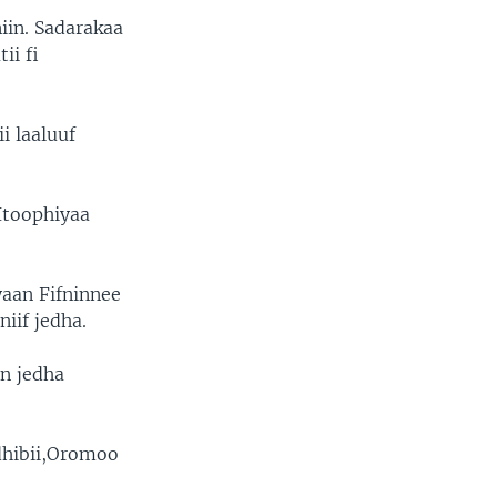
iin. Sadarakaa
ii fi
i laaluuf
Itoophiyaa
yaan Fifninnee
iif jedha.
n jedha
dhibii,Oromoo