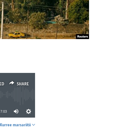
ED
SHARE
7:03
Xurree marsariitii
SHARE