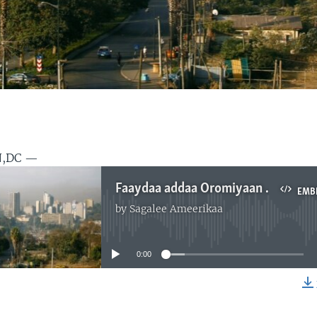
N,DC —
Faaydaa addaa Oromiyaan Finfinnee irraa argattu
EMB
by
Sagalee Ameerikaa
No media source currently available
0:00
EMBED