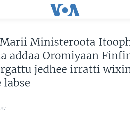
Marii Ministeroota Itoop
aa addaa Oromiyaan Finfi
argattu jedhee irratti wixi
 labse
017