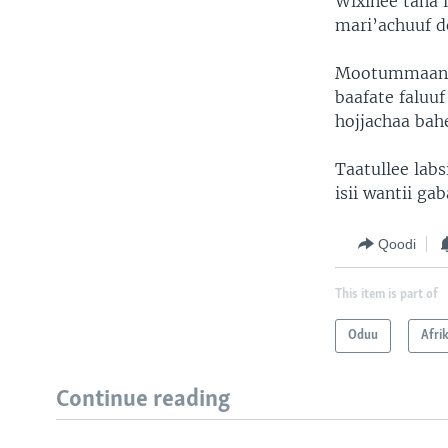
Wixinee tana i
mari’achuuf 
Mootummaan F
baafate faluuf
hojjachaa bah
Taatullee lab
isii wantii ga
Qoodi
This item is part of
Oduu
Afri
Continue reading