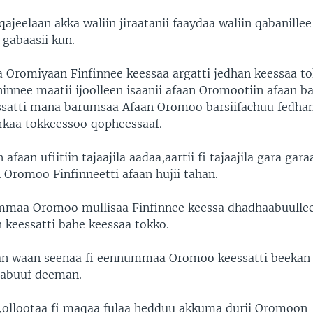
ajeelaan akka waliin jiraatanii faaydaa waliin qabanillee
 gabaasii kun.
 Oromiyaan Finfinnee keessaa argatti jedhan keessaa t
fninnee maatii ijoolleen isaanii afaan Oromootiin afaan ba
ssatti mana barumsaa Afaan Oromoo barsiifachuu fedh
kaa tokkeessoo qopheessaaf.
faan ufiitiin tajaajila aadaa,aartii fi tajaajila gara gara
 Oromoo Finfinneetti afaan hujii tahan.
mmaa Oromoo mullisaa Finfinnee keessa dhadhaabuulle
n keessatti bahe keessaa tokko.
n waan seenaa fi eennummaa Oromoo keessatti beekan 
aabuuf deeman.
ii,ollootaa fi maqaa fulaa hedduu akkuma durii Oromoon