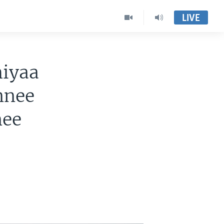
LIVE
hiyaa
nnee
nee