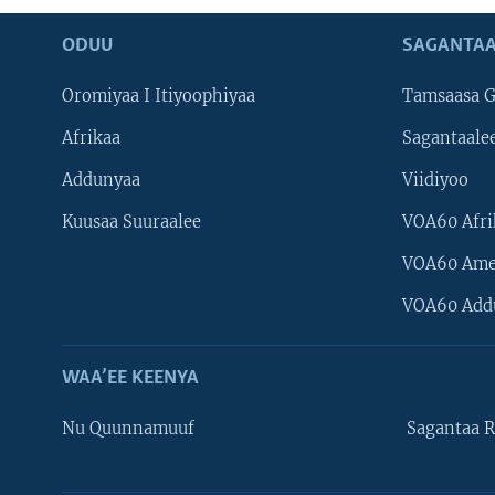
ODUU
SAGANTAA
Oromiyaa I Itiyoophiyaa
Tamsaasa G
Afrikaa
Sagantaale
Addunyaa
Viidiyoo
Kuusaa Suuraalee
VOA60 Afri
VOA60 Ame
VOA60 Add
WAA’EE KEENYA
Nu Quunnamuuf
Sagantaa R