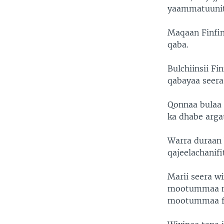
yaammatuunitt
Maqaan Finfin
qaba.
Bulchiinsii F
qabayaa seera
Qonnaa bulaa 
ka dhabe argat
Warra duraan 
qajeelachanifi
Marii seera w
mootummaa naa
mootummaa fe