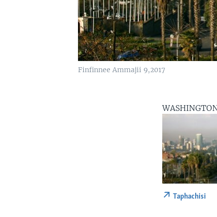
Finfinnee Ammajii 9,2017
WASHINGTO
Taphachisi