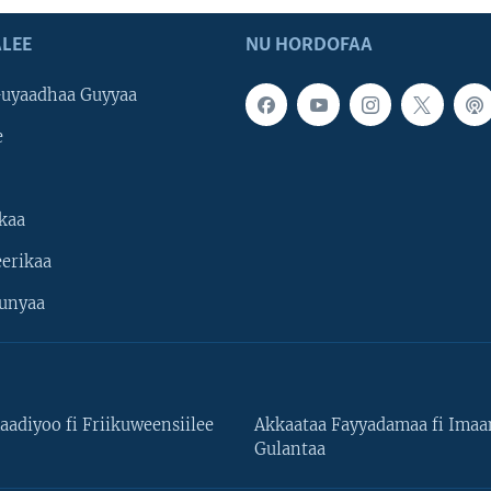
LEE
NU HORDOFAA
uyaadhaa Guyyaa
e
kaa
erikaa
unyaa
aadiyoo fi Friikuweensiilee
Akkaataa Fayyadamaa fi Ima
Gulantaa