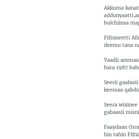
Akkuma kanatt
addunyaatti,ar
bulchiinsa ma
Fifinneetti Af
deemu tana na
Yaadii ammaa
bara 1987 bahe
Seerii gaafas
keessaa qabdu
Seera wixinee
gabaasii mis
Faaydaan Oro
hin tahin Fifn