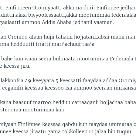
i Finfinneen Oromiyaatti akkuma durii Finfinnee jedhan
diittii,akka biyyoolessaatti,akka mootummaa federaalaat
gaalaatti ammoo Addis Ababa jedhanii yaaman.
aan Oromoo afaan hujii tahanii hojjatan.Labsii manii mari
ma hedduutti irratti mari’achuuf taa’a.
 bahe kun waan seera bulmaata mootummaa Federaala 
 keessa jiru.
ii lakkoofsa 49 keeyyata 5 keessatti faaydaa addaa Oromi
 eeganifii keessaa keessoo isii ammoo seeraan mirkansan
 kana baasuuf marroo hedduu carraaqanii hojjachaa baha
nisteooraa mootummaa kun.
miyaan Finfinnee keessaa qabdu kun faaydaa ummataa 
innee keessa jiraatu gama tokkolleenuu jalaa hin tuquu.