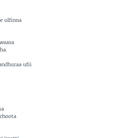
e ulfinna
awaasa
ha.
andhuraa ufii
sa
lchoota