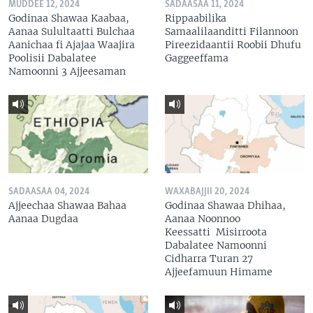
MUDDEE 12, 2024
SADAASAA 11, 2024
Godinaa Shawaa Kaabaa,
Rippaabilika
Aanaa Sulultaatti Bulchaa
Samaalilaanditti Filannoon
Aanichaa fi Ajajaa Waajira
Pireezidaantii Roobii Dhufu
Poolisii Dabalatee
Gaggeeffama
Namoonni 3 Ajjeesaman
SADAASAA 04, 2024
WAXABAJJII 20, 2024
Ajjeechaa Shawaa Bahaa
Godinaa Shawaa Dhihaa,
Aanaa Dugdaa
Aanaa Noonnoo
Keessatti Misirroota
Dabalatee Namoonni
Cidharra Turan 27
Ajjeefamuun Himame