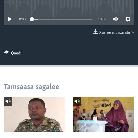
No media source currently available
0:00
10:02
Xurree marsariitii
Qoodi
Tamsaasa sagalee