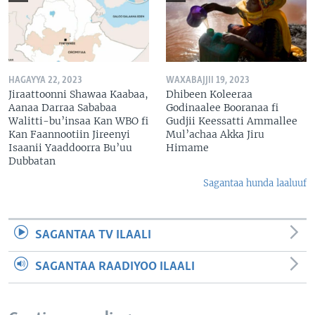
HAGAYYA 22, 2023
WAXABAJJII 19, 2023
Jiraattoonni Shawaa Kaabaa,
Dhibeen Koleeraa
Aanaa Darraa Sababaa
Godinaalee Booranaa fi
Walitti-bu’insaa Kan WBO fi
Gudjii Keessatti Ammallee
Kan Faannootiin Jireenyi
Mul’achaa Akka Jiru
Isaanii Yaaddoorra Bu’uu
Himame
Dubbatan
Sagantaa hunda laaluuf
SAGANTAA TV ILAALI
SAGANTAA RAADIYOO ILAALI