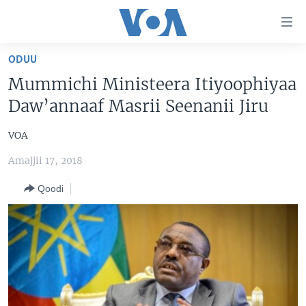
Xurree
ittiin
seenan
ODUU
Gara
ODUU
Mummichi Ministeera Itiyoophiyaa
gabaasaatti
VIIDIYOO
ITOOPHIYAA|EERTIRAA
Daw’annaaf Masrii Seenanii Jiru
darbi
Gara
TAMSAASA SAGALEEN
AFRIKAA
TAMSAASA GUYAADHAA GUYYAA
VOA
fuula
IBSA GULAALAA MOOTUMMAA YUNAAYTID ISTEETS
YUNAAYTID ISTEETS
VIIDIYOO
ijootti
Amajjii 17, 2018
deebi'i
ADDUNYAA
VOA60 AFRIKAA
Learning English
Gara
Qoodi
VOA60 AMEERIKAA
barbaadduutti
NU HORDOFAA
cehi
VOA60 ADDUNYAA
Afaanoota