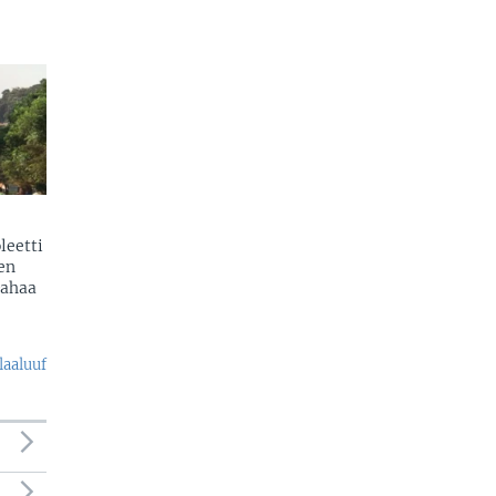
leetti
en
ahaa
laaluuf