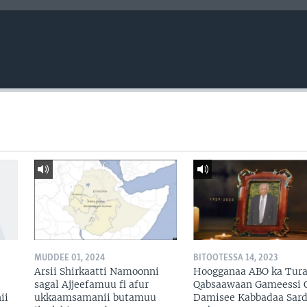
MUDDEE 01, 2024
BITOOTESSA 14, 2023
Arsii Shirkaatti Namoonni
Hoogganaa ABO ka Turan
sagal Ajjeefamuu fi afur
Qabsaawaan Gameessi 
ii
ukkaamsamanii butamuu
Damisee Kabbadaa Sar