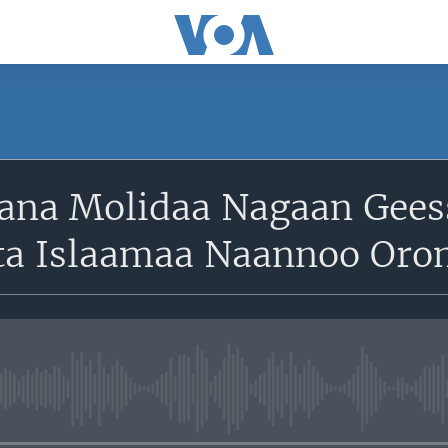
ana Molidaa Nagaan Gees
a Islaamaa Naannoo Oro
No media source currently avail