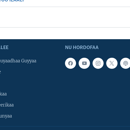
OO ILAALI
LEE
NU HORDOFAA
uyaadhaa Guyyaa
e
kaa
erikaa
unyaa