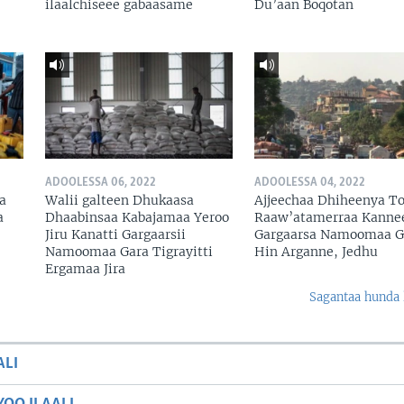
ilaalchiseee gabaasame
Du’aan Boqotan
ADOOLESSA 06, 2022
ADOOLESSA 04, 2022
a
Walii galteen Dhukaasa
Ajjeechaa Dhiheenya To
a
Dhaabinsaa Kabajamaa Yeroo
Raaw’atamerraa Kanne
Jiru Kanatti Gargaarsii
Gargaarsa Namoomaa G
Namoomaa Gara Tigrayitti
Hin Arganne, Jedhu
Ergamaa Jira
Sagantaa hunda 
ALI