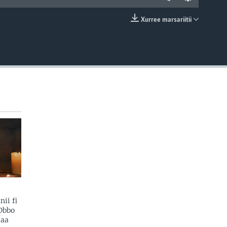
Xurree marsariitii
EMBED
ii fi
Obbo
daa