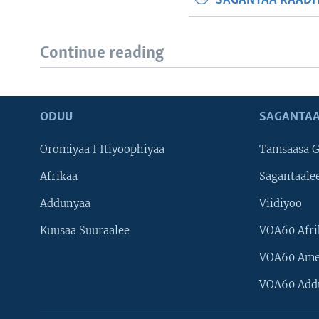
SAGANTAA RAADIY
Continue reading
ODUU
SAGANTAA
Oromiyaa I Itiyoophiyaa
Tamsaasa G
Afrikaa
Sagantaale
Addunyaa
Viidiyoo
Kuusaa Suuraalee
VOA60 Afri
VOA60 Ame
VOA60 Add