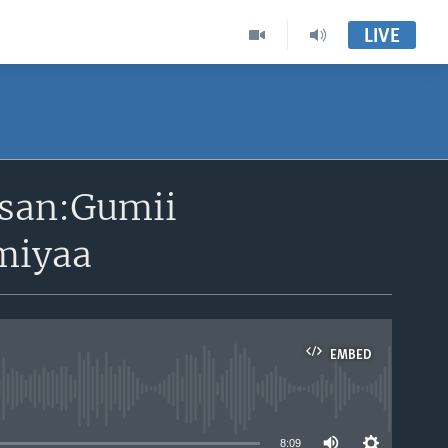
LIVE
san:Gumii
miyaa
EMBED
able
8:09