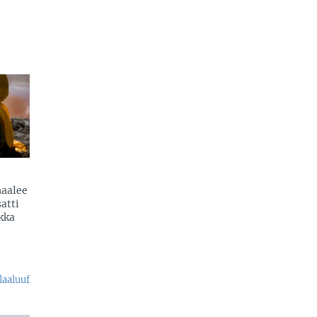
naalee
atti
kka
laaluuf