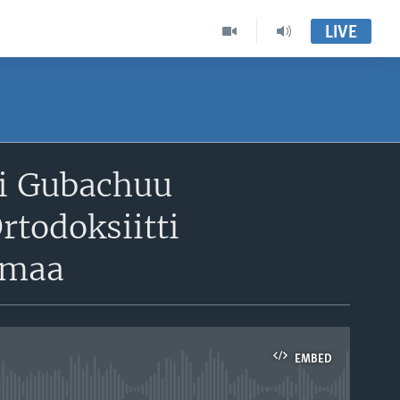
LIVE
i Gubachuu
todoksiitti
mmaa
EMBED