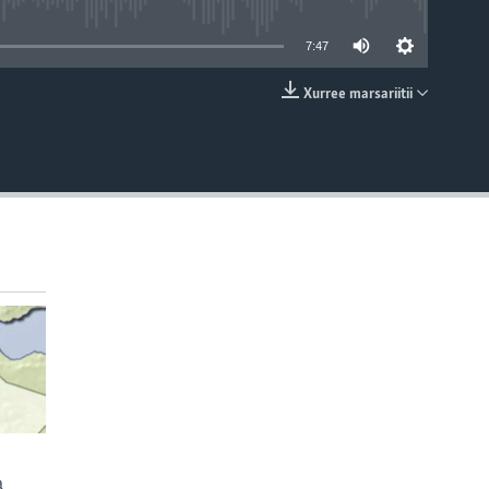
able
7:47
Xurree marsariitii
EMBED
a