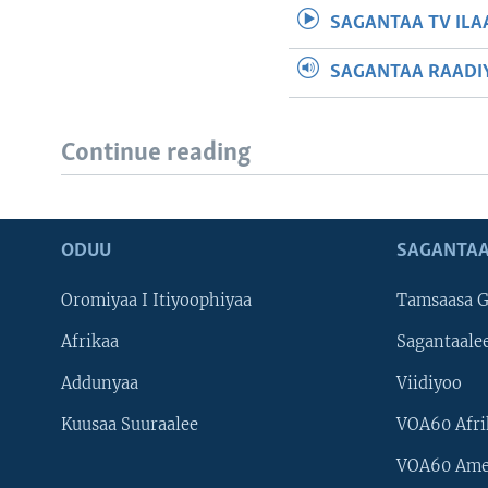
SAGANTAA TV ILA
SAGANTAA RAADIY
Continue reading
ODUU
SAGANTAA
Oromiyaa I Itiyoophiyaa
Tamsaasa G
Afrikaa
Sagantaale
Addunyaa
Viidiyoo
Kuusaa Suuraalee
VOA60 Afri
VOA60 Ame