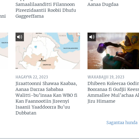
Samaalilaanditti Filannoon
Aanaa Dugdaa
Pireezidaantii Roobii Dhufu
nni
Gaggeeffama
HAGAYYA 22, 2023
WAXABAJJII 19, 2023
Jiraattoonni Shawaa Kaabaa,
Dhibeen Koleeraa Godi
Aanaa Darraa Sababaa
Booranaa fi Gudjii Keess
Walitti-bu’insaa Kan WBO fi
Ammallee Mul’achaa A
Kan Faannootiin Jireenyi
Jiru Himame
Isaanii Yaaddoorra Bu’uu
Dubbatan
Sagantaa hunda 