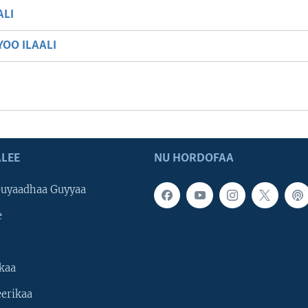
ALI
OO ILAALI
LEE
NU HORDOFAA
uyaadhaa Guyyaa
e
kaa
erikaa