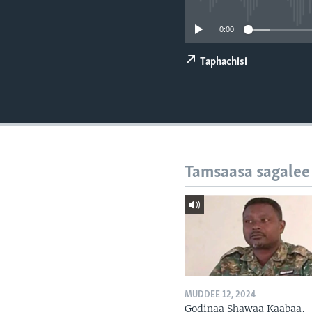
0:00
Taphachisi
Tamsaasa sagalee
MUDDEE 12, 2024
Godinaa Shawaa Kaabaa,