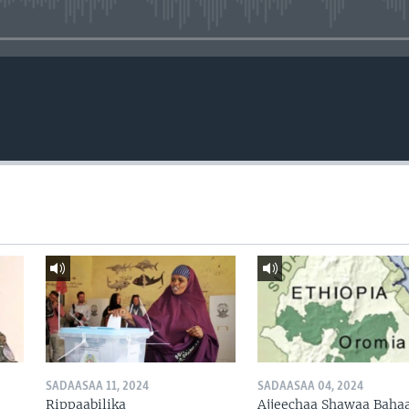
No media source currently avail
SADAASAA 11, 2024
SADAASAA 04, 2024
Rippaabilika
Ajjeechaa Shawaa Baha