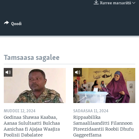
Xurree marsariitii
Qoodi
Tamsaasa sagalee
MUDDEE 12, 2024
SADAASAA 11, 2024
Godinaa Shawaa Kaabaa,
Rippaabilika
Aanaa Sulultaatti Bulchaa
Samaalilaanditti Filannoon
Aanichaa fi Ajajaa Waajira
Pireezidaantii Roobii Dhufu
Poolisii Dabalatee
Gaggeeffama