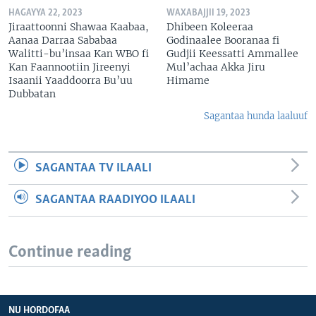
HAGAYYA 22, 2023
WAXABAJJII 19, 2023
Jiraattoonni Shawaa Kaabaa,
Dhibeen Koleeraa
Aanaa Darraa Sababaa
Godinaalee Booranaa fi
Walitti-bu’insaa Kan WBO fi
Gudjii Keessatti Ammallee
Kan Faannootiin Jireenyi
Mul’achaa Akka Jiru
Isaanii Yaaddoorra Bu’uu
Himame
Dubbatan
Sagantaa hunda laaluuf
SAGANTAA TV ILAALI
SAGANTAA RAADIYOO ILAALI
Continue reading
NU HORDOFAA