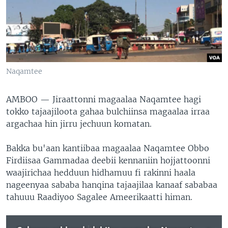
Naqamtee
AMBOO —
Jiraattonni magaalaa Naqamtee hagi
tokko tajaajiloota gahaa bulchiinsa magaalaa irraa
argachaa hin jirru jechuun komatan.
Bakka bu'aan kantiibaa magaalaa Naqamtee Obbo
Firdiisaa Gammadaa deebii kennaniin hojjattoonni
waajirichaa hedduun hidhamuu fi rakinni haala
nageenyaa sababa hanqina tajaajilaa kanaaf sababaa
tahuuu Raadiyoo Sagalee Ameerikaatti himan.