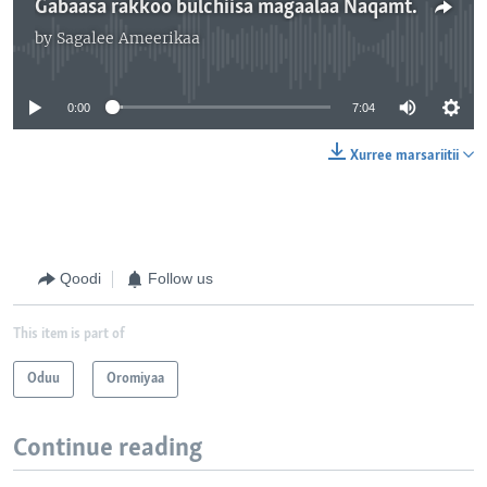
Gabaasa rakkoo bulchiisa magaalaa Naqamtee ilaalchisee ergame caqasaa
by
Sagalee Ameerikaa
No media source currently available
0:00
7:04
Xurree marsariitii
Qoodi
Follow us
This item is part of
Oduu
Oromiyaa
Continue reading