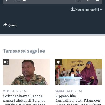
Xurree marsariitii
Qoodi
Tamsaasa sagalee
MUDDEE 12, 2024
SADAASAA 11, 2024
Godinaa Shawaa Kaabaa,
Rippaabilika
Aanaa Sulultaatti Bulchaa
Samaalilaanditti Filannoon
Aanichaa fi Ajajaa Waajira
Pireezidaantii Roobii Dhufu