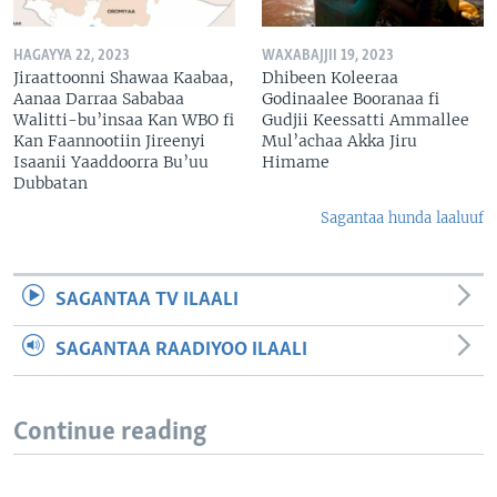
HAGAYYA 22, 2023
WAXABAJJII 19, 2023
Jiraattoonni Shawaa Kaabaa,
Dhibeen Koleeraa
Aanaa Darraa Sababaa
Godinaalee Booranaa fi
Walitti-bu’insaa Kan WBO fi
Gudjii Keessatti Ammallee
Kan Faannootiin Jireenyi
Mul’achaa Akka Jiru
Isaanii Yaaddoorra Bu’uu
Himame
Dubbatan
Sagantaa hunda laaluuf
SAGANTAA TV ILAALI
SAGANTAA RAADIYOO ILAALI
Continue reading