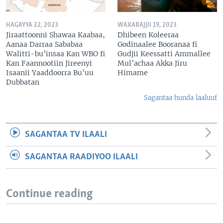
HAGAYYA 22, 2023
WAXABAJJII 19, 2023
Jiraattoonni Shawaa Kaabaa,
Dhibeen Koleeraa
Aanaa Darraa Sababaa
Godinaalee Booranaa fi
Walitti-bu’insaa Kan WBO fi
Gudjii Keessatti Ammallee
Kan Faannootiin Jireenyi
Mul’achaa Akka Jiru
Isaanii Yaaddoorra Bu’uu
Himame
Dubbatan
Sagantaa hunda laaluuf
SAGANTAA TV ILAALI
SAGANTAA RAADIYOO ILAALI
Continue reading