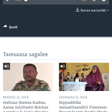
Xurree marsariitii
Qoodi
Tamsaasa sagalee
MUDDEE 12, 2024
SADAASAA 11, 2024
Godinaa Shawaa Kaabaa,
Rippaabilika
Aanaa Sulultaatti Bulchaa
Samaalilaanditti Filannoon
Aanichaa fi Ajajaa Waajira
Pireezidaantii Roobii Dhufu