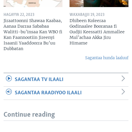
HAGAYYA 22, 2023
WAXABAJJII 19, 2023
Jiraattoonni Shawaa Kaabaa,
Dhibeen Koleeraa
Aanaa Darraa Sababaa
Godinaalee Booranaa fi
Walitti-bu’insaa Kan WBO fi
Gudjii Keessatti Ammallee
Kan Faannootiin Jireenyi
Mul’achaa Akka Jiru
Isaanii Yaaddoorra Bu’uu
Himame
Dubbatan
Sagantaa hunda laaluuf
SAGANTAA TV ILAALI
SAGANTAA RAADIYOO ILAALI
Continue reading