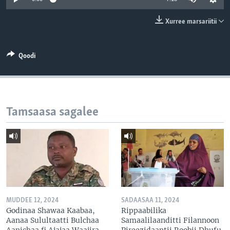
Xurree marsariitii
Qoodi
Tamsaasa sagalee
MUDDEE 12, 2024
SADAASAA 11, 2024
Godinaa Shawaa Kaabaa,
Rippaabilika
Aanaa Sulultaatti Bulchaa
Samaalilaanditti Filannoon
Aanichaa fi Ajajaa Waajira
Pireezidaantii Roobii Dhufu