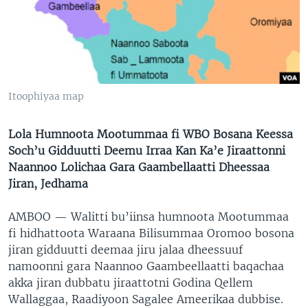
Itoophiyaa map
Lola Humnoota Mootummaa fi WBO Bosana Keessa
Soch’u Gidduutti Deemu Irraa Kan Ka’e Jiraattonni
Naannoo Lolichaa Gara Gaambellaatti Dheessaa
Jiran, Jedhama
AMBOO —
Walitti bu’iinsa humnoota Mootummaa
fi hidhattoota Waraana Bilisummaa Oromoo bosona
jiran gidduutti deemaa jiru jalaa dheessuuf
namoonni gara Naannoo Gaambeellaatti baqachaa
akka jiran dubbatu jiraattotni Godina Qellem
Wallaggaa, Raadiyoon Sagalee Ameerikaa dubbise.