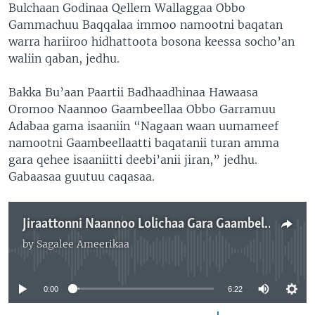
Bulchaan Godinaa Qellem Wallaggaa Obbo
Gammachuu Baqqalaa immoo namootni baqatan
warra hariiroo hidhattoota bosona keessa socho’an
waliin qaban, jedhu.
Bakka Bu’aan Paartii Badhaadhinaa Hawaasa
Oromoo Naannoo Gaambeellaa Obbo Garramuu
Adabaa gama isaaniin “Nagaan waan uumameef
namootni Gaambeellaatti baqatanii turan amma
gara qehee isaaniitti deebi’anii jiran,” jedhu.
Gabaasaa guutuu caqasaa.
Jiraattonni Naannoo Lolichaa Gara Gaambellaatti Dheessaa Jiran, Jedhama
by
Sagalee Ameerikaa
No media source currently available
0:00
6:22