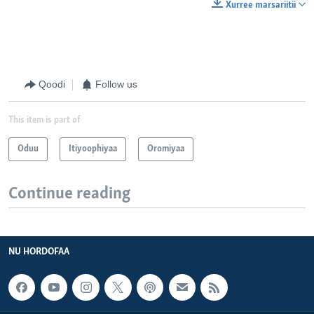
Xurree marsariitii
Qoodi
Follow us
This item is part of
Oduu
Itiyoophiyaa
Oromiyaa
Continue reading
NU HORDOFAA