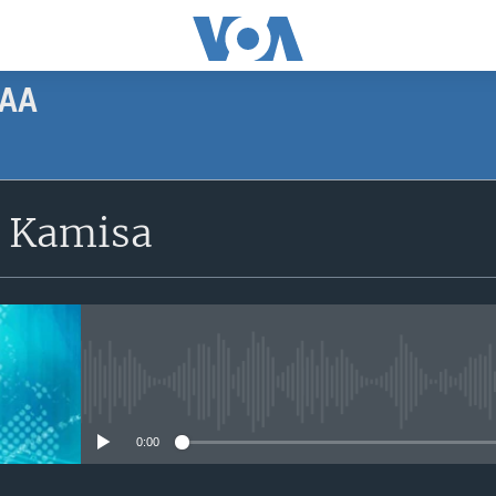
AA
SUBSCRIBE
 Kamisa
Apple Podcasts
Subscribe
No media source currently avail
0:00