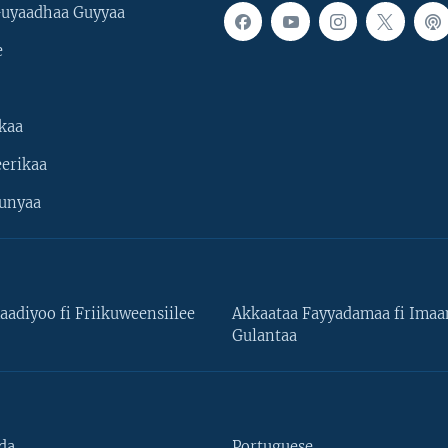
uyaadhaa Guyyaa
e
kaa
erikaa
unyaa
aadiyoo fi Friikuweensiilee
Akkaataa Fayyadamaa fi Ima
Gulantaa
da
Portuguese