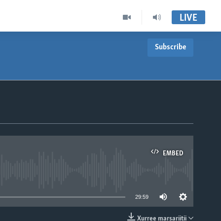
LIVE
Subscribe
EMBED
able
29:59
Xurree marsariitii