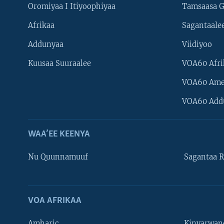
Oromiyaa I Itiyoophiyaa
Tamsaasa G
Afrikaa
Sagantaale
Addunyaa
Viidiyoo
Kuusaa Suuraalee
VOA60 Afri
VOA60 Ame
VOA60 Add
WAA’EE KEENYA
Nu Quunnamuuf
Sagantaa R
Learning English
NU HORDOFAA
VOA AFRIKAA
Amharic
Kinyarwan