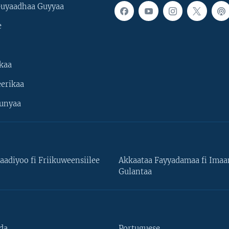
uyaadhaa Guyyaa
e
kaa
erikaa
unyaa
aadiyoo fi Friikuweensiilee
Akkaataa Fayyadamaa fi Ima
Gulantaa
da
Portuguese