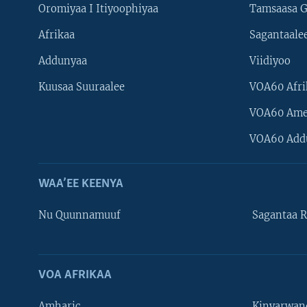
Oromiyaa I Itiyoophiyaa
Tamsaasa G
Afrikaa
Sagantaale
Addunyaa
Viidiyoo
Kuusaa Suuraalee
VOA60 Afri
VOA60 Ame
VOA60 Add
WAA’EE KEENYA
Nu Quunnamuuf
Sagantaa R
Learning English
NU HORDOFAA
VOA AFRIKAA
Amharic
Kinyarwan