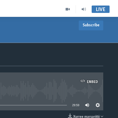
LIVE
Subscribe
EMBED
able
29:59
Xurree marsariitii