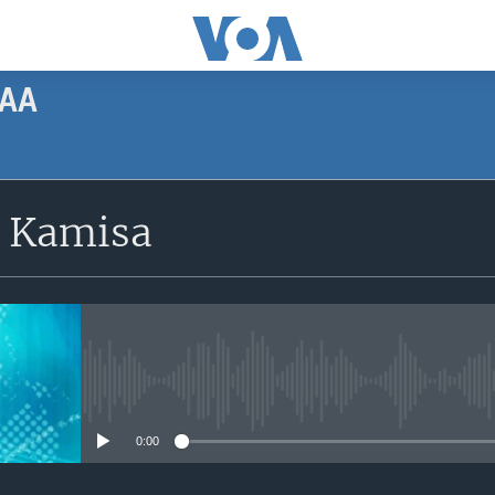
AA
SUBSCRIBE
 Kamisa
Apple Podcasts
Subscribe
No media source currently avail
0:00