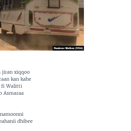
 jiran xiqqoo
raan kan kahe
i Walitti
bo Asmaraa
, namoonni
bahanii dhibee