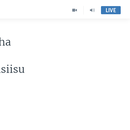
LIVE
cha
siisu