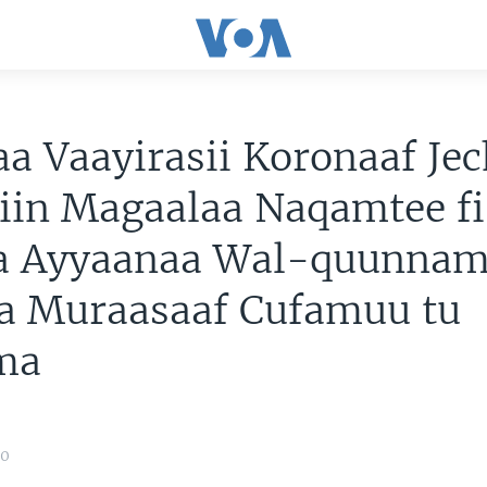
a Vaayirasii Koronaaf Je
iin Magaalaa Naqamtee fi
a Ayyaanaa Wal-quunnam
a Muraasaaf Cufamuu tu
ma
20