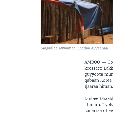
Magaalaa Ayyaanaa, Giddaa Ayyaanaa
AMBOO —
Go
keessatti Lak
guyyoota mura
qabaan Koree 
Ijaaraa himan
Dhibee Dhaabb
“hin jiru” yo
kanarraa of e