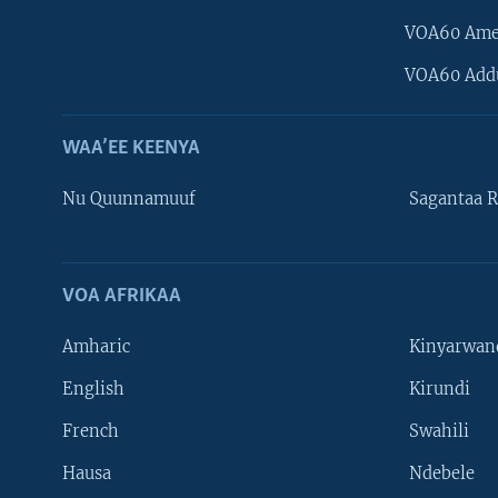
VOA60 Ame
VOA60 Add
WAA’EE KEENYA
Nu Quunnamuuf
Sagantaa R
VOA AFRIKAA
Learning English
Amharic
Kinyarwan
NU HORDOFAA
English
Kirundi
French
Swahili
Hausa
Ndebele
Afaanoota