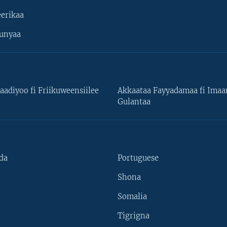
erikaa
unyaa
aadiyoo fi Friikuweensiilee
Akkaataa Fayyadamaa fi Ima
Gulantaa
da
Portuguese
Shona
Somalia
Tigrigna