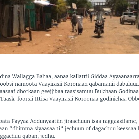
dina Wallagga Bahaa, aanaa kallattii Giddaa Ayyaanaarra
koobsi namoota Vaayirasii Koronaan qabamanii dabaluur
asaaf dhorkaan geejjibaa taasisamuu Bulchaan Godinaa f
Taask-foorsii Ittisa Vaayirasii Koroonaa godinichaa Ob
.
ata Fayyaa Addunyaatiin jiraachuun isaa raggaasifame
kaan “dhimma siyaasaa ti” jechuun of dagachuu keessaa 
eggachuu qaban, jedhu.