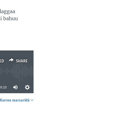
llaggaa
ii bahuu
ED
SHARE
8:10
Xurree marsariitii
SHARE