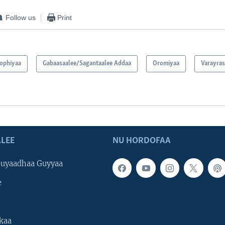
Follow us
Print
oophiyaa
Gabaasaalee/Sagantaalee Addaa
Oromiyaa
Varayras
LEE
NU HORDOFAA
uyaadhaa Guyyaa
e
kaa