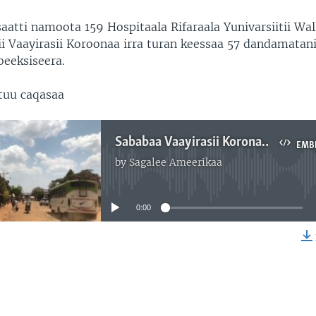
aatti namoota 159 Hospitaala Rifaraala Yunivarsiitii Wa
lii Vaayirasii Koroonaa irra turan keessaa 57 dandamatan
beeksiseera.
tuu caqasaa
Sababaa Vaayirasii Koronaaf Jecha Daandiin Magaalaa Naqamtee fi Giddaa Ayyaanaa Wal-quunnamsiisu Guyyaa Muraasaaf Cufamuu tu Himama
EMB
by
Sagalee Ameerikaa
No media source currently available
0:00
EMBED