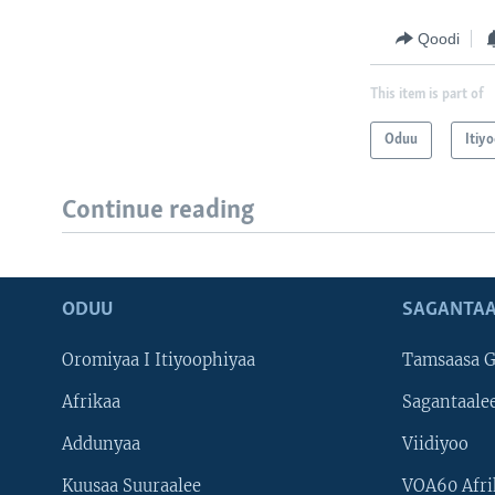
Qoodi
This item is part of
Oduu
Itiy
Continue reading
ODUU
SAGANTAA
Oromiyaa I Itiyoophiyaa
Tamsaasa G
Afrikaa
Sagantaale
Addunyaa
Viidiyoo
Kuusaa Suuraalee
VOA60 Afri