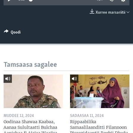
Xurree marsariitii
Qoodi
Tamsaasa sagalee
MUDDEE 12, 2024
SADAASAA 11, 2024
Godinaa Shawaa Kaabaa,
Rippaabilika
Aanaa Sulultaatti Bulchaa
Samaalilaanditti Filannoon
Aanichaa fi Ajajaa Waajira
Pireezidaantii Roobii Dhufu