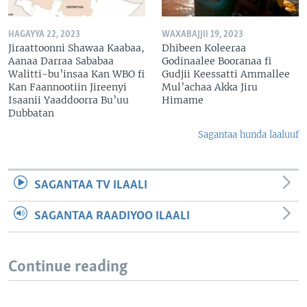
HAGAYYA 22, 2023
WAXABAJJII 19, 2023
Jiraattoonni Shawaa Kaabaa,
Dhibeen Koleeraa
Aanaa Darraa Sababaa
Godinaalee Booranaa fi
Walitti-bu’insaa Kan WBO fi
Gudjii Keessatti Ammallee
Kan Faannootiin Jireenyi
Mul’achaa Akka Jiru
Isaanii Yaaddoorra Bu’uu
Himame
Dubbatan
Sagantaa hunda laaluuf
SAGANTAA TV ILAALI
SAGANTAA RAADIYOO ILAALI
Continue reading