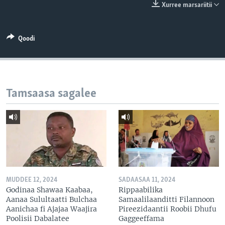
Xurree marsariitii
Qoodi
Tamsaasa sagalee
MUDDEE 12, 2024
SADAASAA 11, 2024
Godinaa Shawaa Kaabaa,
Rippaabilika
Aanaa Sulultaatti Bulchaa
Samaalilaanditti Filannoon
Aanichaa fi Ajajaa Waajira
Pireezidaantii Roobii Dhufu
Poolisii Dabalatee
Gaggeeffama