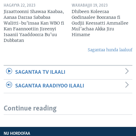
HAGAYYA 22, 2023
WAXABAJJII 19, 2023
Jiraattoonni Shawaa Kaabaa,
Dhibeen Koleeraa
Aanaa Darraa Sababaa
Godinaalee Booranaa fi
Walitti-bu’insaa Kan WBO fi
Gudjii Keessatti Ammallee
Kan Faannootiin Jireenyi
Mul’achaa Akka Jiru
Isaanii Yaaddoorra Bu’uu
Himame
Dubbatan
Sagantaa hunda laaluuf
SAGANTAA TV ILAALI
SAGANTAA RAADIYOO ILAALI
Continue reading
NU HORDOFAA