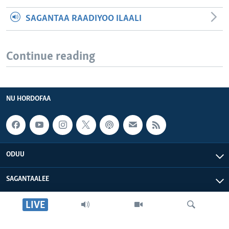
SAGANTAA RAADIYOO ILAALI
Continue reading
NU HORDOFAA
ODUU
SAGANTAALEE
LIVE
WAA’EE KEENYA
VOA AFRIKAA