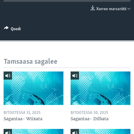
Xurree marsariitii
Qoodi
Tamsaasa sagalee
BITOOTESSA 31, 2025
BITOOTESSA 30, 2025
Sagantaa- Wiixata
Sagantaa- Dilbata