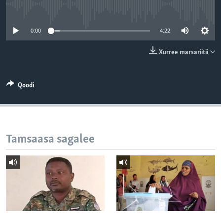
No media source currently available
0:00
4:22
Xurree marsariitii
Qoodi
Tamsaasa sagalee