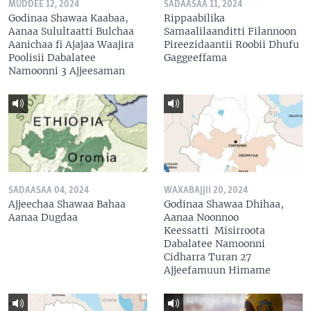
MUDDEE 12, 2024
SADAASAA 11, 2024
Godinaa Shawaa Kaabaa,
Rippaabilika
Aanaa Sulultaatti Bulchaa
Samaalilaanditti Filannoon
Aanichaa fi Ajajaa Waajira
Pireezidaantii Roobii Dhufu
Poolisii Dabalatee
Gaggeeffama
Namoonni 3 Ajjeesaman
SADAASAA 04, 2024
WAXABAJJII 20, 2024
Ajjeechaa Shawaa Bahaa
Godinaa Shawaa Dhihaa,
Aanaa Dugdaa
Aanaa Noonnoo
Keessatti Misirroota
Dabalatee Namoonni
Cidharra Turan 27
Ajjeefamuun Himame