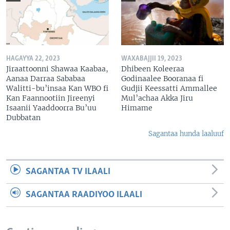
HAGAYYA 22, 2023
WAXABAJJII 19, 2023
Jiraattoonni Shawaa Kaabaa,
Dhibeen Koleeraa
Aanaa Darraa Sababaa
Godinaalee Booranaa fi
Walitti-bu’insaa Kan WBO fi
Gudjii Keessatti Ammallee
Kan Faannootiin Jireenyi
Mul’achaa Akka Jiru
Isaanii Yaaddoorra Bu’uu
Himame
Dubbatan
Sagantaa hunda laaluuf
SAGANTAA TV ILAALI
SAGANTAA RAADIYOO ILAALI