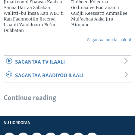
Jiraattoonni Shawaa Kaabaa,
Dhibeen Koleeraa
Aanaa Darraa Sababaa
Godinaalee Booranaa fi
Walitti-bu’insaa Kan WBO fi
Gudjii Keessatti Ammallee
Kan Faannootiin Jireenyi
Mul’achaa Akka Jiru
Isaanii Yaaddoorra Bu’uu
Himame
Dubbatan
Sagantaa hunda laaluuf
SAGANTAA TV ILAALI
SAGANTAA RAADIYOO ILAALI
Continue reading
NU HORDOFAA