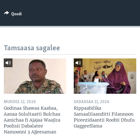
Qoodi
Tamsaasa sagalee
MUDDEE 12, 2024
SADAASAA 11, 2024
Godinaa Shawaa Kaabaa,
Rippaabilika
Aanaa Sulultaatti Bulchaa
Samaalilaanditti Filannoon
Aanichaa fi Ajajaa Waajira
Pireezidaantii Roobii Dhufu
Poolisii Dabalatee
Gaggeeffama
Namoonni 3 Ajjeesaman