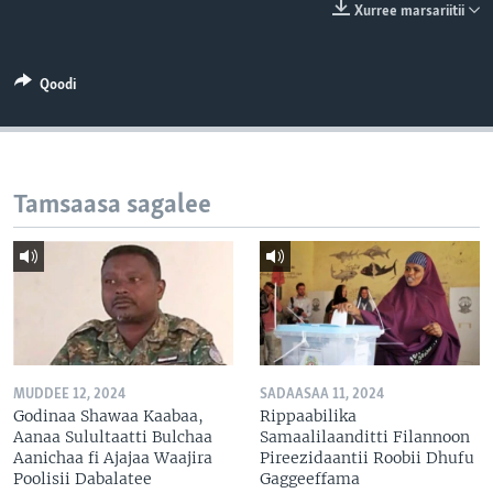
Xurree marsariitii
Qoodi
Tamsaasa sagalee
MUDDEE 12, 2024
SADAASAA 11, 2024
Godinaa Shawaa Kaabaa,
Rippaabilika
Aanaa Sulultaatti Bulchaa
Samaalilaanditti Filannoon
Aanichaa fi Ajajaa Waajira
Pireezidaantii Roobii Dhufu
Poolisii Dabalatee
Gaggeeffama