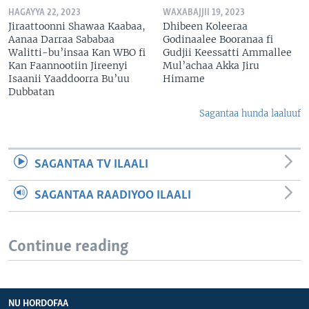
HAGAYYA 22, 2023
WAXABAJJII 19, 2023
Jiraattoonni Shawaa Kaabaa,
Dhibeen Koleeraa
Aanaa Darraa Sababaa
Godinaalee Booranaa fi
Walitti-bu’insaa Kan WBO fi
Gudjii Keessatti Ammallee
Kan Faannootiin Jireenyi
Mul’achaa Akka Jiru
Isaanii Yaaddoorra Bu’uu
Himame
Dubbatan
Sagantaa hunda laaluuf
SAGANTAA TV ILAALI
SAGANTAA RAADIYOO ILAALI
Continue reading
NU HORDOFAA