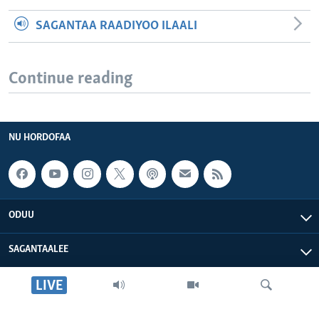
SAGANTAA RAADIYOO ILAALI
Continue reading
NU HORDOFAA
ODUU
SAGANTAALEE
LIVE
WAA’EE KEENYA
VOA AFRIKAA