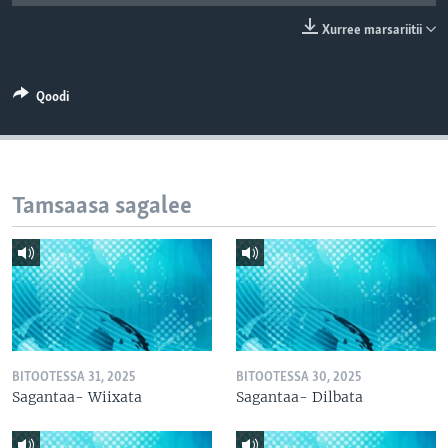
Xurree marsariitii
Qoodi
Tamsaasa sagalee
BITOOTESSA 31, 2025
BITOOTESSA 30, 2025
Sagantaa- Wiixata
Sagantaa- Dilbata