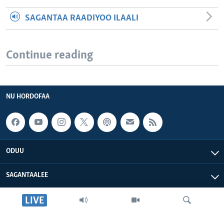
SAGANTAA RAADIYOO ILAALI
Continue reading
NU HORDOFAA
ODUU
SAGANTAALEE
LIVE
WAA’EE KEENYA
VOA AFRIKAA