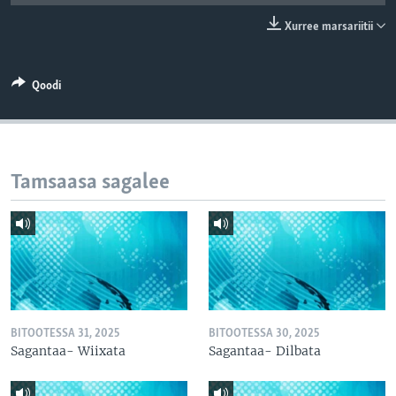
Xurree marsariitii
Qoodi
Tamsaasa sagalee
BITOOTESSA 31, 2025
BITOOTESSA 30, 2025
Sagantaa- Wiixata
Sagantaa- Dilbata