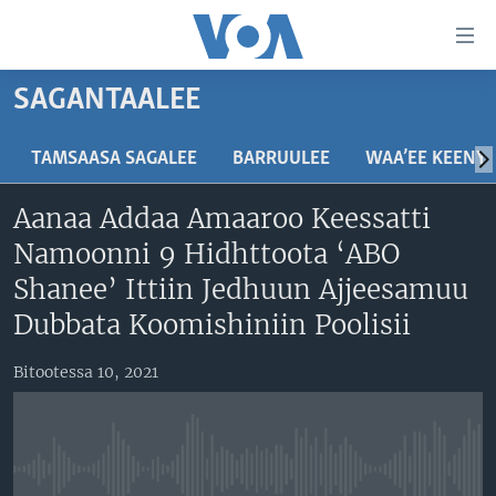
Xurree
ittiin
seenan
SAGANTAALEE
Gara
ODUU
gabaasaatti
VIIDIYOO
ITOOPHIYAA|EERTIRAA
TAMSAASA SAGALEE
BARRUULEE
WAA’EE KEENY
darbi
Gara
TAMSAASA SAGALEEN
AFRIKAA
TAMSAASA GUYAADHAA GUYYAA
Aanaa Addaa Amaaroo Keessatti
fuula
IBSA GULAALAA MOOTUMMAA YUNAAYTID ISTEETS
YUNAAYTID ISTEETS
VIIDIYOO
Namoonni 9 Hidhttoota ‘ABO
ijootti
deebi'i
ADDUNYAA
VOA60 AFRIKAA
Shanee’ Ittiin Jedhuun Ajjeesamuu
Learning English
Gara
VOA60 AMEERIKAA
Dubbata Koomishiniin Poolisii
barbaadduutti
NU HORDOFAA
cehi
VOA60 ADDUNYAA
Bitootessa 10, 2021
Afaanoota
No media source currently available