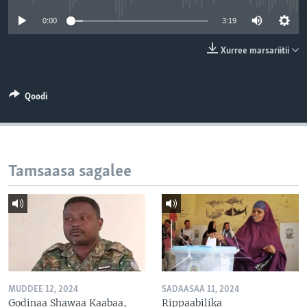
0:00
3:19
Xurree marsariitii
Qoodi
Tamsaasa sagalee
MUDDEE 12, 2024
SADAASAA 11, 2024
Godinaa Shawaa Kaabaa,
Rippaabilika