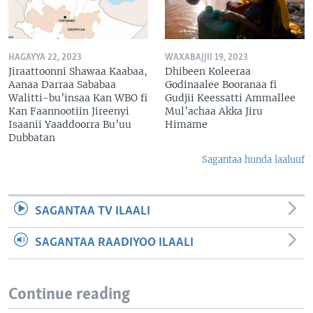
HAGAYYA 22, 2023
WAXABAJJII 19, 2023
Jiraattoonni Shawaa Kaabaa,
Dhibeen Koleeraa
Aanaa Darraa Sababaa
Godinaalee Booranaa fi
Walitti-bu’insaa Kan WBO fi
Gudjii Keessatti Ammallee
Kan Faannootiin Jireenyi
Mul’achaa Akka Jiru
Isaanii Yaaddoorra Bu’uu
Himame
Dubbatan
Sagantaa hunda laaluuf
SAGANTAA TV ILAALI
SAGANTAA RAADIYOO ILAALI
Continue reading