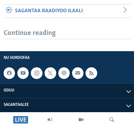
SAGANTAA RAADIYOO ILAALI
Continue reading
NU HORDOFAA
ODUU
SAGANTAALEE
LIVE
WAA’EE KEENYA
VOA AFRIKAA