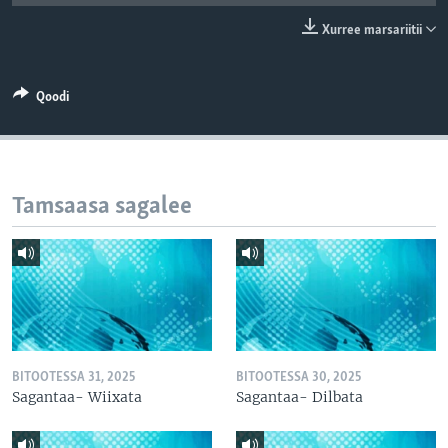
Xurree marsariitii
Qoodi
Tamsaasa sagalee
BITOOTESSA 31, 2025
BITOOTESSA 30, 2025
Sagantaa- Wiixata
Sagantaa- Dilbata