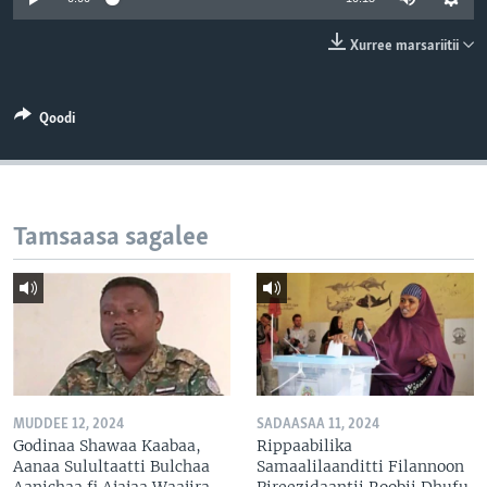
Xurree marsariitii
Qoodi
Tamsaasa sagalee
MUDDEE 12, 2024
SADAASAA 11, 2024
Godinaa Shawaa Kaabaa,
Rippaabilika
Aanaa Sulultaatti Bulchaa
Samaalilaanditti Filannoon
Aanichaa fi Ajajaa Waajira
Pireezidaantii Roobii Dhufu