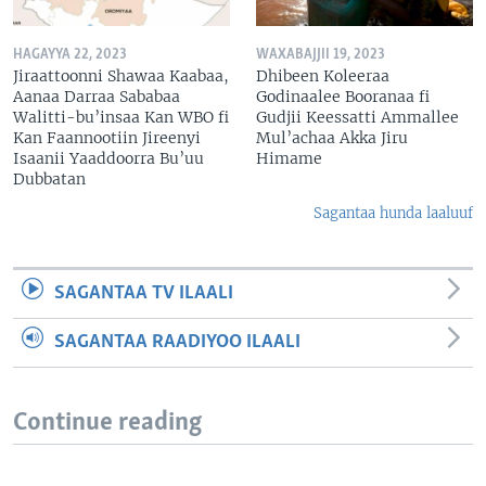
HAGAYYA 22, 2023
WAXABAJJII 19, 2023
Jiraattoonni Shawaa Kaabaa,
Dhibeen Koleeraa
Aanaa Darraa Sababaa
Godinaalee Booranaa fi
Walitti-bu’insaa Kan WBO fi
Gudjii Keessatti Ammallee
Kan Faannootiin Jireenyi
Mul’achaa Akka Jiru
Isaanii Yaaddoorra Bu’uu
Himame
Dubbatan
Sagantaa hunda laaluuf
SAGANTAA TV ILAALI
SAGANTAA RAADIYOO ILAALI
Continue reading