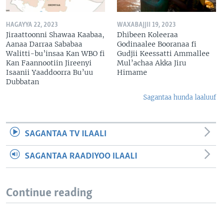
HAGAYYA 22, 2023
WAXABAJJII 19, 2023
Jiraattoonni Shawaa Kaabaa,
Dhibeen Koleeraa
Aanaa Darraa Sababaa
Godinaalee Booranaa fi
Walitti-bu’insaa Kan WBO fi
Gudjii Keessatti Ammallee
Kan Faannootiin Jireenyi
Mul’achaa Akka Jiru
Isaanii Yaaddoorra Bu’uu
Himame
Dubbatan
Sagantaa hunda laaluuf
SAGANTAA TV ILAALI
SAGANTAA RAADIYOO ILAALI
Continue reading