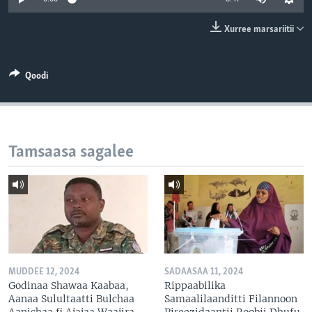
Xurree marsariitii
Qoodi
Tamsaasa sagalee
MUDDEE 12, 2024
SADAASAA 11, 2024
Godinaa Shawaa Kaabaa,
Rippaabilika
Aanaa Sulultaatti Bulchaa
Samaalilaanditti Filannoon
Aanichaa fi Ajajaa Waajira
Pireezidaantii Roobii Dhufu