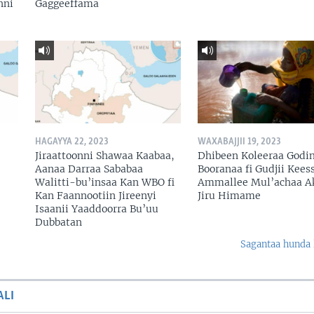
nni
Gaggeeffama
HAGAYYA 22, 2023
WAXABAJJII 19, 2023
Jiraattoonni Shawaa Kaabaa,
Dhibeen Koleeraa Godi
Aanaa Darraa Sababaa
Booranaa fi Gudjii Keess
Walitti-bu’insaa Kan WBO fi
Ammallee Mul’achaa A
Kan Faannootiin Jireenyi
Jiru Himame
Isaanii Yaaddoorra Bu’uu
Dubbatan
Sagantaa hunda 
ALI