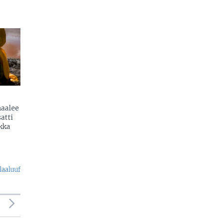
naalee
atti
kka
laaluuf