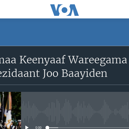
aa Keenyaaf Wareegama 
ezidaant Joo Baayiden
No media source currently avail
0:00