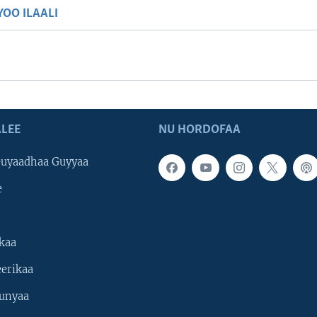
OO ILAALI
LEE
NU HORDOFAA
uyaadhaa Guyyaa
e
kaa
erikaa
unyaa