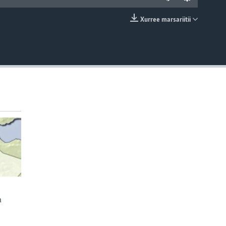
Xurree marsariitii
EMBED
a