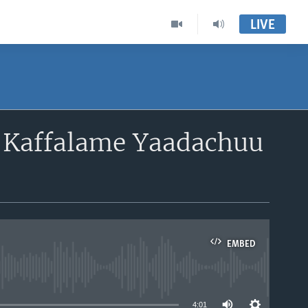
LIVE
Kaffalame Yaadachuu
EMBED
able
4:01