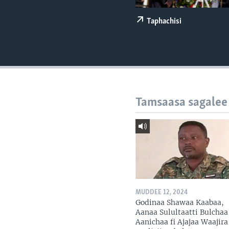
Taphachisi
Tamsaasa sagalee
MUDDEE 12, 2024
Godinaa Shawaa Kaabaa,
Aanaa Sulultaatti Bulchaa
Aanichaa fi Ajajaa Waajira