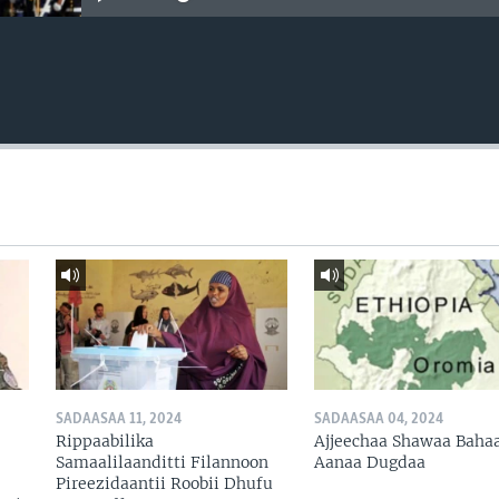
SADAASAA 11, 2024
SADAASAA 04, 2024
Rippaabilika
Ajjeechaa Shawaa Baha
Samaalilaanditti Filannoon
Aanaa Dugdaa
Pireezidaantii Roobii Dhufu