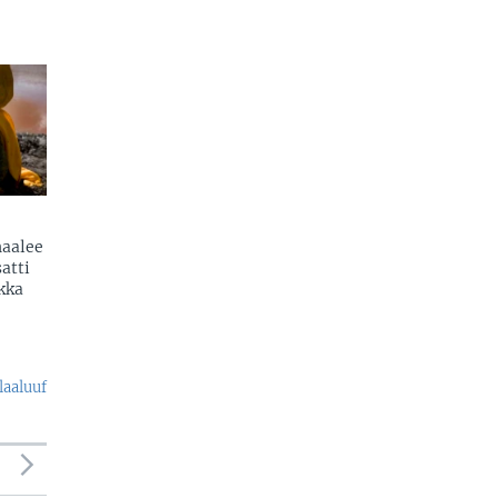
naalee
atti
kka
laaluuf