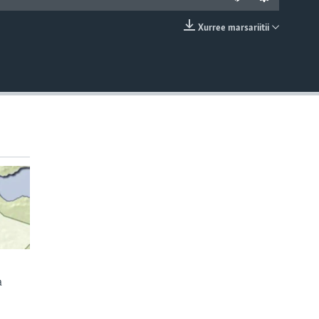
Xurree marsariitii
EMBED
a