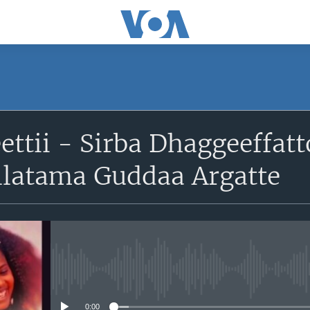
ttii - Sirba Dhaggeeffat
allatama Guddaa Argatte
No media source currently avail
0:00