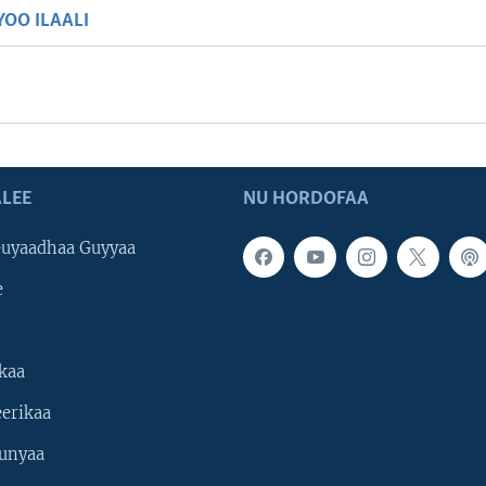
OO ILAALI
LEE
NU HORDOFAA
uyaadhaa Guyyaa
e
kaa
erikaa
unyaa