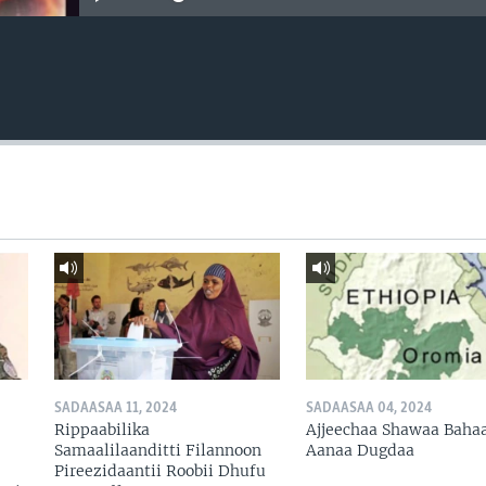
SADAASAA 11, 2024
SADAASAA 04, 2024
Rippaabilika
Ajjeechaa Shawaa Baha
Samaalilaanditti Filannoon
Aanaa Dugdaa
Pireezidaantii Roobii Dhufu