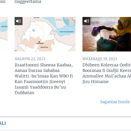
nni
Gaggeeffama
HAGAYYA 22, 2023
WAXABAJJII 19, 2023
Jiraattoonni Shawaa Kaabaa,
Dhibeen Koleeraa Godi
Aanaa Darraa Sababaa
Booranaa fi Gudjii Keess
Walitti-bu’insaa Kan WBO fi
Ammallee Mul’achaa A
Kan Faannootiin Jireenyi
Jiru Himame
Isaanii Yaaddoorra Bu’uu
Dubbatan
Sagantaa hunda 
ALI