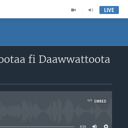
LIVE
tootaa fi Daawwattoota
EMBED
able
8:54