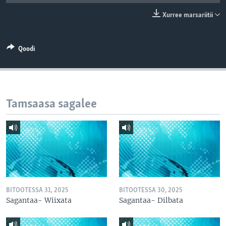
Xurree marsariitii
Qoodi
Tamsaasa sagalee
BITOOTESSA 31, 2025
BITOOTESSA 30, 2025
Sagantaa- Wiixata
Sagantaa- Dilbata