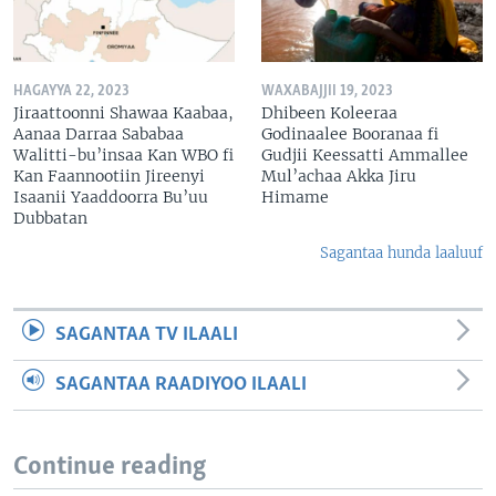
HAGAYYA 22, 2023
WAXABAJJII 19, 2023
Jiraattoonni Shawaa Kaabaa,
Dhibeen Koleeraa
Aanaa Darraa Sababaa
Godinaalee Booranaa fi
Walitti-bu’insaa Kan WBO fi
Gudjii Keessatti Ammallee
Kan Faannootiin Jireenyi
Mul’achaa Akka Jiru
Isaanii Yaaddoorra Bu’uu
Himame
Dubbatan
Sagantaa hunda laaluuf
SAGANTAA TV ILAALI
SAGANTAA RAADIYOO ILAALI
Continue reading