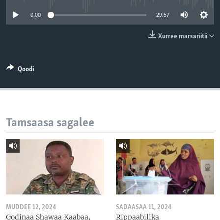
0:00
29:57
Xurree marsariitii
Qoodi
Tamsaasa sagalee
MUDDEE 12, 2024
SADAASAA 11, 2024
Godinaa Shawaa Kaabaa,
Rippaabilika