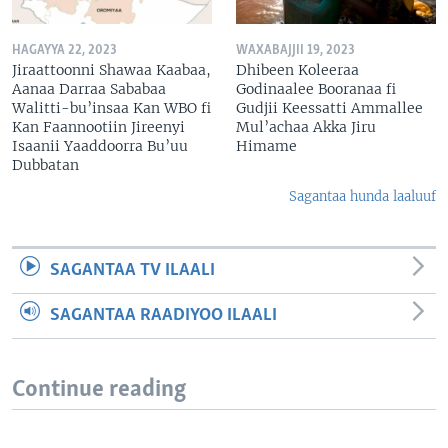
HAGAYYA 22, 2023
WAXABAJJII 19, 2023
Jiraattoonni Shawaa Kaabaa,
Dhibeen Koleeraa
Aanaa Darraa Sababaa
Godinaalee Booranaa fi
Walitti-bu’insaa Kan WBO fi
Gudjii Keessatti Ammallee
Kan Faannootiin Jireenyi
Mul’achaa Akka Jiru
Isaanii Yaaddoorra Bu’uu
Himame
Dubbatan
Sagantaa hunda laaluuf
SAGANTAA TV ILAALI
SAGANTAA RAADIYOO ILAALI
Continue reading