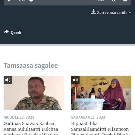
Xurree marsariitii
Qoodi
Tamsaasa sagalee
MUDDEE 12, 2024
SADAASAA 11, 2024
Godinaa Shawaa Kaabaa,
Rippaabilika
Aanaa Sulultaatti Bulchaa
Samaalilaanditti Filannoon
Aanichaa fi Ajajaa Waajira
Pireezidaantii Roobii Dhufu