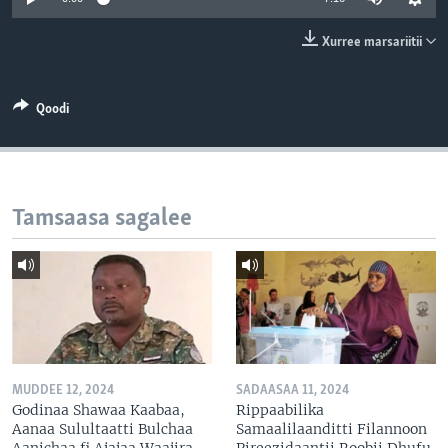
Xurree marsariitii
Qoodi
Tamsaasa sagalee
MUDDEE 12, 2024
SADAASAA 11, 2024
Godinaa Shawaa Kaabaa,
Rippaabilika
Aanaa Sulultaatti Bulchaa
Samaalilaanditti Filannoon
Aanichaa fi Ajajaa Waajira
Pireezidaantii Roobii Dhufu