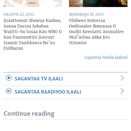
HAGAYYA 22, 2023
WAXABAJJII 19, 2023
Jiraattoonni Shawaa Kaabaa,
Dhibeen Koleeraa
Aanaa Darraa Sababaa
Godinaalee Booranaa fi
Walitti-bu’insaa Kan WBO fi
Gudjii Keessatti Ammallee
Kan Faannootiin Jireenyi
Mul’achaa Akka Jiru
Isaanii Yaaddoorra Bu’uu
Himame
Dubbatan
Sagantaa hunda laaluuf
SAGANTAA TV ILAALI
SAGANTAA RAADIYOO ILAALI
Continue reading