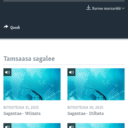
Xurree marsariitii
Qoodi
Tamsaasa sagalee
BITOOTESSA 31, 2025
BITOOTESSA 30, 2025
Sagantaa- Wiixata
Sagantaa- Dilbata